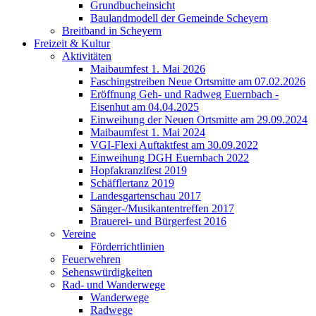
Grundbucheinsicht
Baulandmodell der Gemeinde Scheyern
Breitband in Scheyern
Freizeit & Kultur
Aktivitäten
Maibaumfest 1. Mai 2026
Faschingstreiben Neue Ortsmitte am 07.02.2026
Eröffnung Geh- und Radweg Euernbach -
Eisenhut am 04.04.2025
Einweihung der Neuen Ortsmitte am 29.09.2024
Maibaumfest 1. Mai 2024
VGI-Flexi Auftaktfest am 30.09.2022
Einweihung DGH Euernbach 2022
Hopfakranzlfest 2019
Schäfflertanz 2019
Landesgartenschau 2017
Sänger-/Musikantentreffen 2017
Brauerei- und Bürgerfest 2016
Vereine
Förderrichtlinien
Feuerwehren
Sehenswürdigkeiten
Rad- und Wanderwege
Wanderwege
Radwege