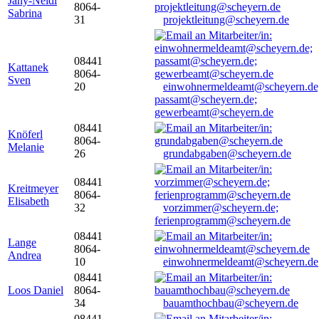
Jany-Neidl
8064-
Sabrina
31
projektleitung@scheyern.de
08441
Kattanek
8064-
Sven
20
einwohnermeldeamt@scheyern.de
passamt@scheyern.de;
gewerbeamt@scheyern.de
08441
Knöferl
8064-
Melanie
26
grundabgaben@scheyern.de
08441
Kreitmeyer
8064-
Elisabeth
32
vorzimmer@scheyern.de;
ferienprogramm@scheyern.de
08441
Lange
8064-
Andrea
10
einwohnermeldeamt@scheyern.de
08441
Loos Daniel
8064-
34
bauamthochbau@scheyern.de
08441