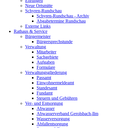
Ehrungen
Neue Ortsmitte
Schyren-Rundschau
Schyren-Rundschau - Archiv
Abgabetermine Rundschau
Externe Links
Rathaus & Service
Bürgermeister
Bürgersprechstunde
Verwaltung
Mitarbeiter
Sachgebiete
Aufgaben
Formulare
Verwaltungsgliederung
Passamt
Einwohnermeldeamt
Standesamt
Fundamt
Steuern und Gebühren
Ver- und Entsorgung
Abwasser
Abwasserverband Gerolsbach-Ilm
Wasserversorgung
Abfallentsorgung