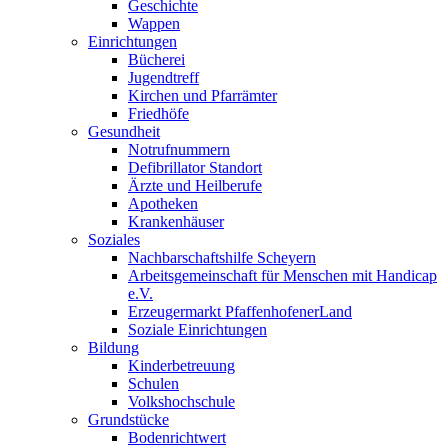
Geschichte
Wappen
Einrichtungen
Bücherei
Jugendtreff
Kirchen und Pfarrämter
Friedhöfe
Gesundheit
Notrufnummern
Defibrillator Standort
Ärzte und Heilberufe
Apotheken
Krankenhäuser
Soziales
Nachbarschaftshilfe Scheyern
Arbeitsgemeinschaft für Menschen mit Handicap
e.V.
Erzeugermarkt PfaffenhofenerLand
Soziale Einrichtungen
Bildung
Kinderbetreuung
Schulen
Volkshochschule
Grundstücke
Bodenrichtwert