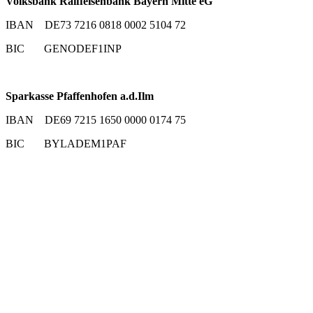
Volksbank Raiffeisenbank Bayern Mitte eG
IBAN DE73 7216 0818 0002 5104 72
BIC GENODEF1INP
Sparkasse Pfaffenhofen a.d.Ilm
IBAN DE69 7215 1650 0000 0174 75
BIC BYLADEM1PAF