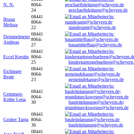
N. N.
8064-
24
geschaeftsleitung@scheyern.de
08441
Braun
8064-
Melissa
22
standesamt@scheyern.de
08441
Demmelmeier
8064-
Andreas
27
bauamttiefbau@scheyern.de
08441
Eccel Kerstin
8064-
25
kindergartengebuehren@scheyern
08441
Eichinger
8064-
Beate
23
gemeindekasse@scheyern.de
08441
Grimmert-
8064-
Köthe Lena
30
bauleitplanung@scheyern.de;
grundstueckswesen@scheyern.de
08441
Gruber Tanja
8064-
36
bauleitplanung@scheyern.de
08441