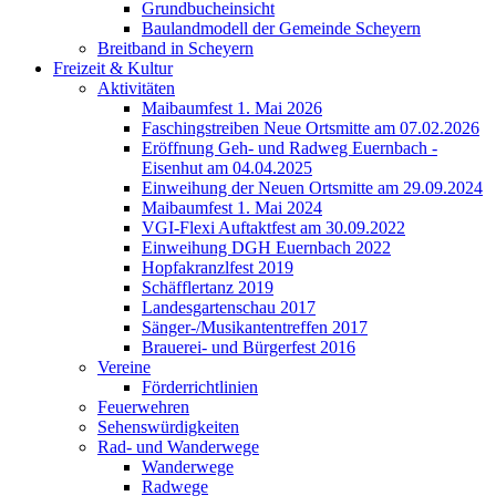
Grundbucheinsicht
Baulandmodell der Gemeinde Scheyern
Breitband in Scheyern
Freizeit & Kultur
Aktivitäten
Maibaumfest 1. Mai 2026
Faschingstreiben Neue Ortsmitte am 07.02.2026
Eröffnung Geh- und Radweg Euernbach -
Eisenhut am 04.04.2025
Einweihung der Neuen Ortsmitte am 29.09.2024
Maibaumfest 1. Mai 2024
VGI-Flexi Auftaktfest am 30.09.2022
Einweihung DGH Euernbach 2022
Hopfakranzlfest 2019
Schäfflertanz 2019
Landesgartenschau 2017
Sänger-/Musikantentreffen 2017
Brauerei- und Bürgerfest 2016
Vereine
Förderrichtlinien
Feuerwehren
Sehenswürdigkeiten
Rad- und Wanderwege
Wanderwege
Radwege