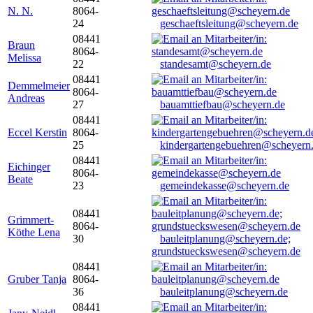
N. N.
8064-
24
geschaeftsleitung@scheyern.de
08441
Braun
8064-
Melissa
22
standesamt@scheyern.de
08441
Demmelmeier
8064-
Andreas
27
bauamttiefbau@scheyern.de
08441
Eccel Kerstin
8064-
25
kindergartengebuehren@scheyern
08441
Eichinger
8064-
Beate
23
gemeindekasse@scheyern.de
08441
Grimmert-
8064-
Köthe Lena
30
bauleitplanung@scheyern.de;
grundstueckswesen@scheyern.de
08441
Gruber Tanja
8064-
36
bauleitplanung@scheyern.de
08441