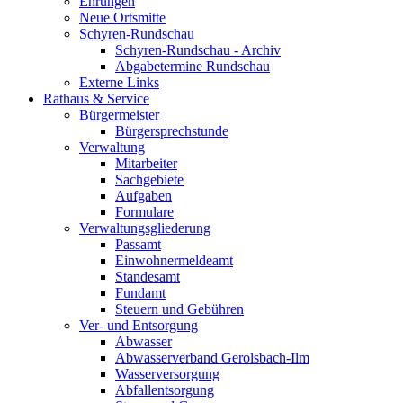
Ehrungen
Neue Ortsmitte
Schyren-Rundschau
Schyren-Rundschau - Archiv
Abgabetermine Rundschau
Externe Links
Rathaus & Service
Bürgermeister
Bürgersprechstunde
Verwaltung
Mitarbeiter
Sachgebiete
Aufgaben
Formulare
Verwaltungsgliederung
Passamt
Einwohnermeldeamt
Standesamt
Fundamt
Steuern und Gebühren
Ver- und Entsorgung
Abwasser
Abwasserverband Gerolsbach-Ilm
Wasserversorgung
Abfallentsorgung