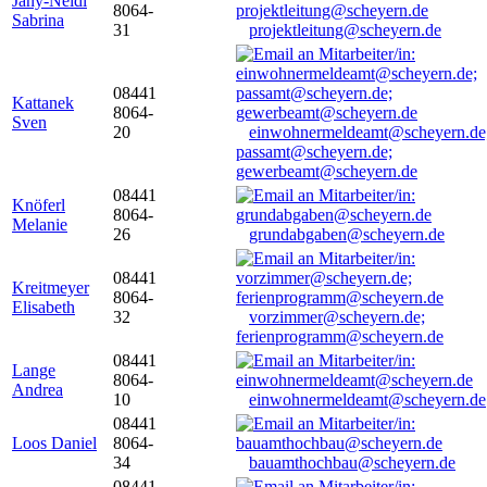
Jany-Neidl
8064-
Sabrina
31
projektleitung@scheyern.de
08441
Kattanek
8064-
Sven
20
einwohnermeldeamt@scheyern.de
passamt@scheyern.de;
gewerbeamt@scheyern.de
08441
Knöferl
8064-
Melanie
26
grundabgaben@scheyern.de
08441
Kreitmeyer
8064-
Elisabeth
32
vorzimmer@scheyern.de;
ferienprogramm@scheyern.de
08441
Lange
8064-
Andrea
10
einwohnermeldeamt@scheyern.de
08441
Loos Daniel
8064-
34
bauamthochbau@scheyern.de
08441