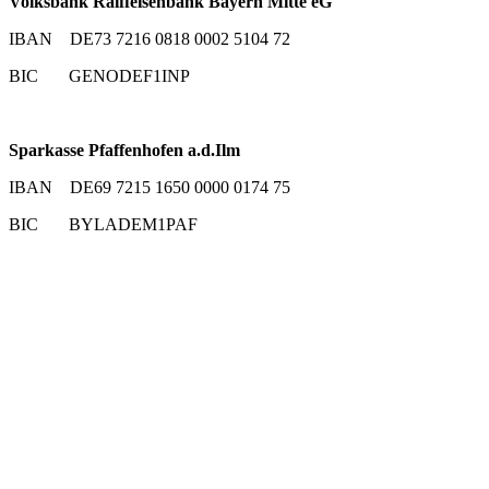
Volksbank Raiffeisenbank Bayern Mitte eG
IBAN DE73 7216 0818 0002 5104 72
BIC GENODEF1INP
Sparkasse Pfaffenhofen a.d.Ilm
IBAN DE69 7215 1650 0000 0174 75
BIC BYLADEM1PAF