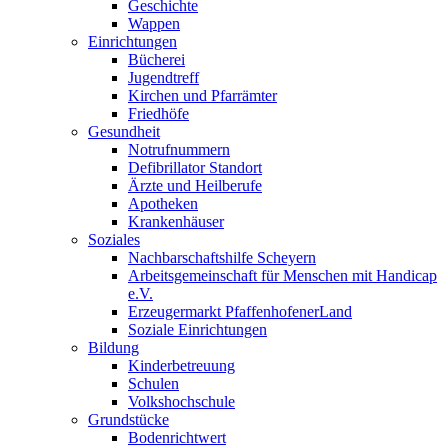
Geschichte
Wappen
Einrichtungen
Bücherei
Jugendtreff
Kirchen und Pfarrämter
Friedhöfe
Gesundheit
Notrufnummern
Defibrillator Standort
Ärzte und Heilberufe
Apotheken
Krankenhäuser
Soziales
Nachbarschaftshilfe Scheyern
Arbeitsgemeinschaft für Menschen mit Handicap
e.V.
Erzeugermarkt PfaffenhofenerLand
Soziale Einrichtungen
Bildung
Kinderbetreuung
Schulen
Volkshochschule
Grundstücke
Bodenrichtwert