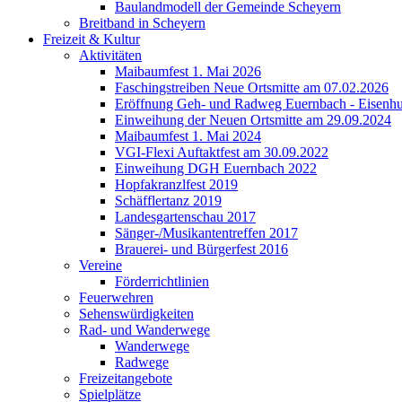
Baulandmodell der Gemeinde Scheyern
Breitband in Scheyern
Freizeit & Kultur
Aktivitäten
Maibaumfest 1. Mai 2026
Faschingstreiben Neue Ortsmitte am 07.02.2026
Eröffnung Geh- und Radweg Euernbach - Eisenhu
Einweihung der Neuen Ortsmitte am 29.09.2024
Maibaumfest 1. Mai 2024
VGI-Flexi Auftaktfest am 30.09.2022
Einweihung DGH Euernbach 2022
Hopfakranzlfest 2019
Schäfflertanz 2019
Landesgartenschau 2017
Sänger-/Musikantentreffen 2017
Brauerei- und Bürgerfest 2016
Vereine
Förderrichtlinien
Feuerwehren
Sehenswürdigkeiten
Rad- und Wanderwege
Wanderwege
Radwege
Freizeitangebote
Spielplätze