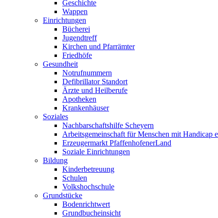
Geschichte
Wappen
Einrichtungen
Bücherei
Jugendtreff
Kirchen und Pfarrämter
Friedhöfe
Gesundheit
Notrufnummern
Defibrillator Standort
Ärzte und Heilberufe
Apotheken
Krankenhäuser
Soziales
Nachbarschaftshilfe Scheyern
Arbeitsgemeinschaft für Menschen mit Handicap e
Erzeugermarkt PfaffenhofenerLand
Soziale Einrichtungen
Bildung
Kinderbetreuung
Schulen
Volkshochschule
Grundstücke
Bodenrichtwert
Grundbucheinsicht