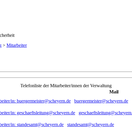
g
>
Mitarbeiter
Telefonliste der Mitarbeiter/innen der Verwaltung
Mail
buergermeister@scheyern.de
geschaeftsleitung@scheyern
standesamt@scheyern.de