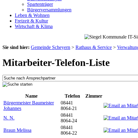
Spartenträger
Bürgerversammlungen
Leben & Wohnen
Freizeit & Kultur
Wirtschaft & Klima
Sie sind hier:
Gemeinde Scheyern
>
Rathaus & Service
>
Verwaltun
Mitarbeiter-Telefon-Liste
Name
Telefon
Zimmer
Bürgermeister Baumeister
08441
Johannes
8064-21
08441
N. N.
8064-24
08441
Braun Melissa
8064-22