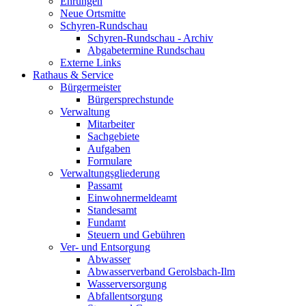
Ehrungen
Neue Ortsmitte
Schyren-Rundschau
Schyren-Rundschau - Archiv
Abgabetermine Rundschau
Externe Links
Rathaus & Service
Bürgermeister
Bürgersprechstunde
Verwaltung
Mitarbeiter
Sachgebiete
Aufgaben
Formulare
Verwaltungsgliederung
Passamt
Einwohnermeldeamt
Standesamt
Fundamt
Steuern und Gebühren
Ver- und Entsorgung
Abwasser
Abwasserverband Gerolsbach-Ilm
Wasserversorgung
Abfallentsorgung