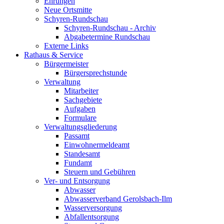
Ehrungen
Neue Ortsmitte
Schyren-Rundschau
Schyren-Rundschau - Archiv
Abgabetermine Rundschau
Externe Links
Rathaus & Service
Bürgermeister
Bürgersprechstunde
Verwaltung
Mitarbeiter
Sachgebiete
Aufgaben
Formulare
Verwaltungsgliederung
Passamt
Einwohnermeldeamt
Standesamt
Fundamt
Steuern und Gebühren
Ver- und Entsorgung
Abwasser
Abwasserverband Gerolsbach-Ilm
Wasserversorgung
Abfallentsorgung