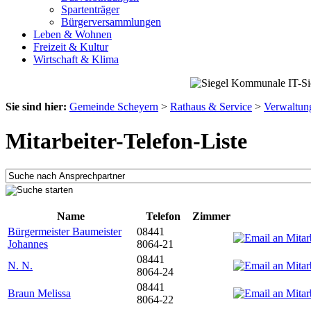
Spartenträger
Bürgerversammlungen
Leben & Wohnen
Freizeit & Kultur
Wirtschaft & Klima
Sie sind hier:
Gemeinde Scheyern
>
Rathaus & Service
>
Verwaltun
Mitarbeiter-Telefon-Liste
Name
Telefon
Zimmer
Bürgermeister Baumeister
08441
Johannes
8064-21
08441
N. N.
8064-24
08441
Braun Melissa
8064-22