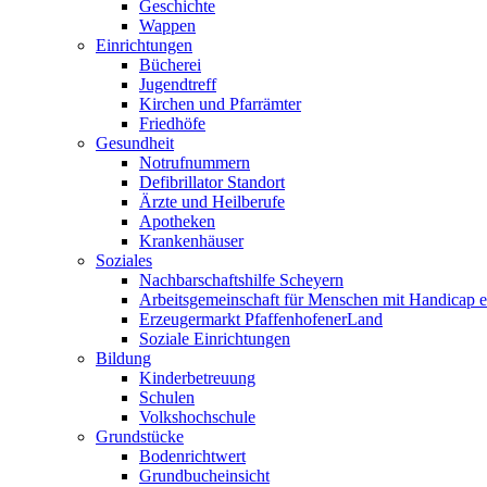
Geschichte
Wappen
Einrichtungen
Bücherei
Jugendtreff
Kirchen und Pfarrämter
Friedhöfe
Gesundheit
Notrufnummern
Defibrillator Standort
Ärzte und Heilberufe
Apotheken
Krankenhäuser
Soziales
Nachbarschaftshilfe Scheyern
Arbeitsgemeinschaft für Menschen mit Handicap e
Erzeugermarkt PfaffenhofenerLand
Soziale Einrichtungen
Bildung
Kinderbetreuung
Schulen
Volkshochschule
Grundstücke
Bodenrichtwert
Grundbucheinsicht