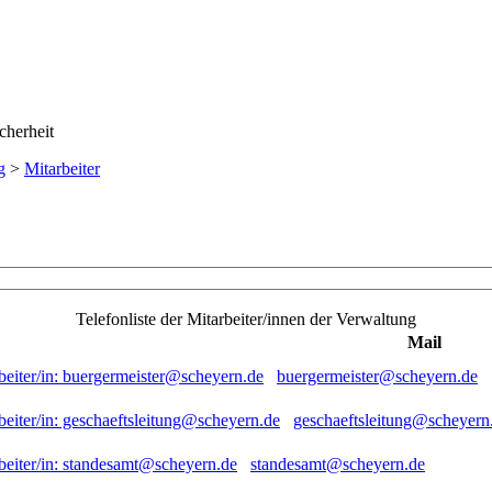
g
>
Mitarbeiter
Telefonliste der Mitarbeiter/innen der Verwaltung
Mail
buergermeister@scheyern.de
geschaeftsleitung@scheyern
standesamt@scheyern.de