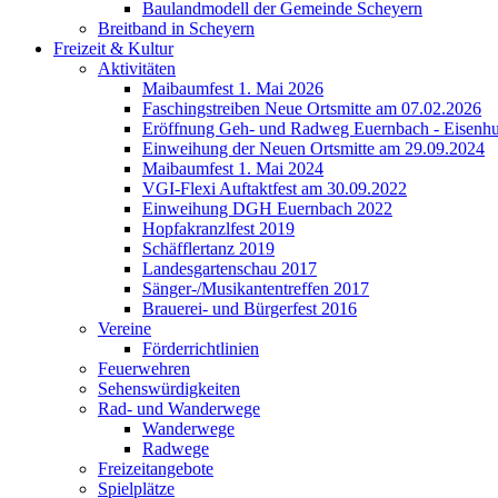
Baulandmodell der Gemeinde Scheyern
Breitband in Scheyern
Freizeit & Kultur
Aktivitäten
Maibaumfest 1. Mai 2026
Faschingstreiben Neue Ortsmitte am 07.02.2026
Eröffnung Geh- und Radweg Euernbach - Eisenhu
Einweihung der Neuen Ortsmitte am 29.09.2024
Maibaumfest 1. Mai 2024
VGI-Flexi Auftaktfest am 30.09.2022
Einweihung DGH Euernbach 2022
Hopfakranzlfest 2019
Schäfflertanz 2019
Landesgartenschau 2017
Sänger-/Musikantentreffen 2017
Brauerei- und Bürgerfest 2016
Vereine
Förderrichtlinien
Feuerwehren
Sehenswürdigkeiten
Rad- und Wanderwege
Wanderwege
Radwege
Freizeitangebote
Spielplätze