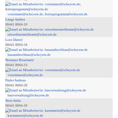
vorzimmer@scheyern.de; ferienprogramm@scheyern.de
Lange Andrea
08441 8064-10
einwohnermeldeamt@scheyern.de
Loos Daniel
08441 8064-34
bauamthochbau@scheyern.de
Neumayr Rosemarie
08441 8064-33
vorzimmer@scheyern.de
Päsler Andreas
08441 8064-28
bauverwaltung@scheyern.de
Sterz Anita
08441 8064-29
kaemmerei@scheyern.de