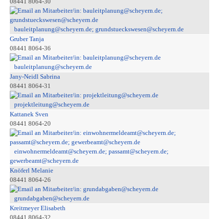
08441 8064-30
bauleitplanung@scheyern.de; grundstueckswesen@scheyern.de
Gruber Tanja
08441 8064-36
bauleitplanung@scheyern.de
Jany-Neidl Sabrina
08441 8064-31
projektleitung@scheyern.de
Kattanek Sven
08441 8064-20
einwohnermeldeamt@scheyern.de; passamt@scheyern.de;
gewerbeamt@scheyern.de
Knöferl Melanie
08441 8064-26
grundabgaben@scheyern.de
Kreitmeyer Elisabeth
08441 8064-32