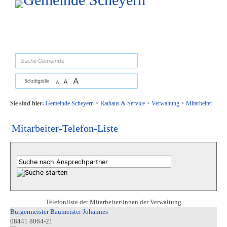
Zum Inhalt
,
zur Navigation
oder
zur Startseite
springen.
suchen
A
A
Schriftgröße
A
Sie sind hier:
Gemeinde Scheyern
>
Rathaus & Service
>
Verwaltung
>
Mitarbeiter
Mitarbeiter-Telefon-Liste
Telefonliste der Mitarbeiter/innen der Verwaltung
Bürgermeister Baumeister Johannes
08441 8064-21