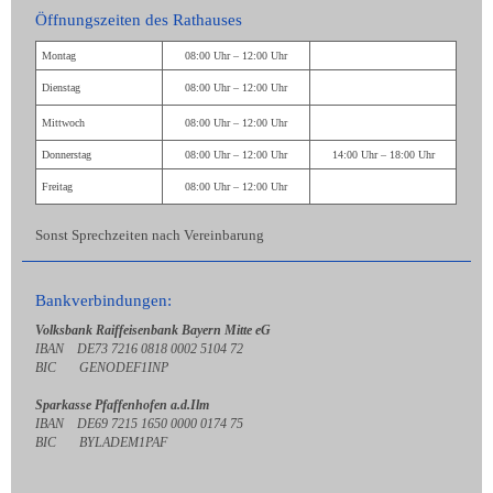
Öffnungszeiten des Rathauses
Montag
08:00 Uhr – 12:00 Uhr
Dienstag
08:00 Uhr – 12:00 Uhr
Mittwoch
08:00 Uhr – 12:00 Uhr
Donnerstag
08:00 Uhr – 12:00 Uhr
14:00 Uhr – 18:00 Uhr
Freitag
08:00 Uhr – 12:00 Uhr
Sonst Sprechzeiten nach Vereinbarung
Bankverbindungen:
Volksbank Raiffeisenbank Bayern Mitte eG
IBAN DE73 7216 0818 0002 5104 72
BIC GENODEF1INP
Sparkasse Pfaffenhofen a.d.Ilm
IBAN DE69 7215 1650 0000 0174 75
BIC BYLADEM1PAF