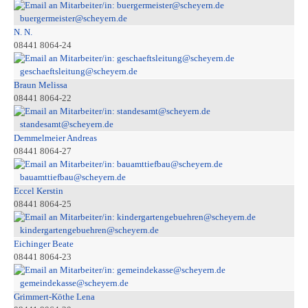
buergermeister@scheyern.de
N. N.
08441 8064-24
geschaeftsleitung@scheyern.de
Braun Melissa
08441 8064-22
standesamt@scheyern.de
Demmelmeier Andreas
08441 8064-27
bauamttiefbau@scheyern.de
Eccel Kerstin
08441 8064-25
kindergartengebuehren@scheyern.de
Eichinger Beate
08441 8064-23
gemeindekasse@scheyern.de
Grimmert-Köthe Lena