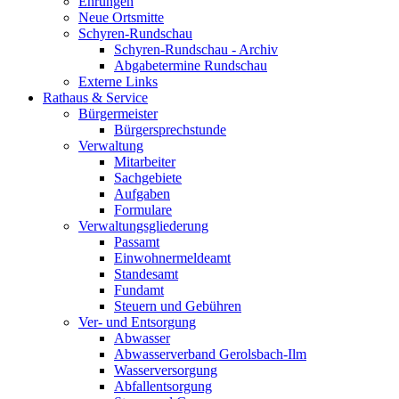
Ehrungen
Neue Ortsmitte
Schyren-Rundschau
Schyren-Rundschau - Archiv
Abgabetermine Rundschau
Externe Links
Rathaus & Service
Bürgermeister
Bürgersprechstunde
Verwaltung
Mitarbeiter
Sachgebiete
Aufgaben
Formulare
Verwaltungsgliederung
Passamt
Einwohnermeldeamt
Standesamt
Fundamt
Steuern und Gebühren
Ver- und Entsorgung
Abwasser
Abwasserverband Gerolsbach-Ilm
Wasserversorgung
Abfallentsorgung