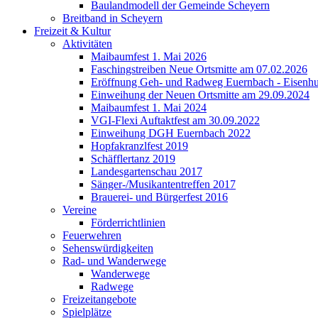
Baulandmodell der Gemeinde Scheyern
Breitband in Scheyern
Freizeit & Kultur
Aktivitäten
Maibaumfest 1. Mai 2026
Faschingstreiben Neue Ortsmitte am 07.02.2026
Eröffnung Geh- und Radweg Euernbach - Eisenhu
Einweihung der Neuen Ortsmitte am 29.09.2024
Maibaumfest 1. Mai 2024
VGI-Flexi Auftaktfest am 30.09.2022
Einweihung DGH Euernbach 2022
Hopfakranzlfest 2019
Schäfflertanz 2019
Landesgartenschau 2017
Sänger-/Musikantentreffen 2017
Brauerei- und Bürgerfest 2016
Vereine
Förderrichtlinien
Feuerwehren
Sehenswürdigkeiten
Rad- und Wanderwege
Wanderwege
Radwege
Freizeitangebote
Spielplätze