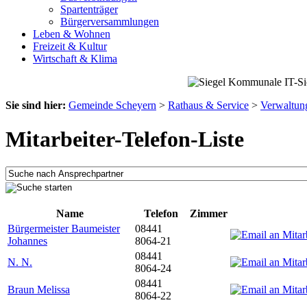
Spartenträger
Bürgerversammlungen
Leben & Wohnen
Freizeit & Kultur
Wirtschaft & Klima
Sie sind hier:
Gemeinde Scheyern
>
Rathaus & Service
>
Verwaltun
Mitarbeiter-Telefon-Liste
Name
Telefon
Zimmer
Bürgermeister Baumeister
08441
Johannes
8064-21
08441
N. N.
8064-24
08441
Braun Melissa
8064-22