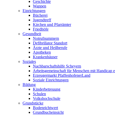
Geschichte
Wappen
Einrichtungen
Bücherei
Jugendtreff
Kirchen und Pfarrämter
Friedhöfe
Gesundheit
Notrufnummern
Defibrillator Standort
Ärzte und Heilberufe
Apotheken
Krankenhäuser
Soziales
Nachbarschaftshilfe Scheyern
Arbeitsgemeinschaft für Menschen mit Handicap e
Erzeugermarkt PfaffenhofenerLand
Soziale Einrichtungen
Bildung
Kinderbetreuung
Schulen
Volkshochschule
Grundstücke
Bodenrichtwert
Grundbucheinsicht