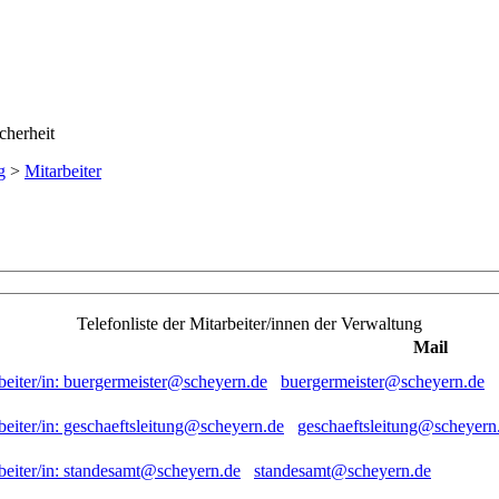
g
>
Mitarbeiter
Telefonliste der Mitarbeiter/innen der Verwaltung
Mail
buergermeister@scheyern.de
geschaeftsleitung@scheyern
standesamt@scheyern.de