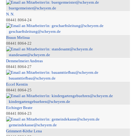
buergermeister@scheyern.de
N. N.
08441 8064-24
geschaeftsleitung@scheyern.de
Braun Melissa
08441 8064-22
standesamt@scheyern.de
Demmelmeier Andreas
08441 8064-27
bauamttiefbau@scheyern.de
Eccel Kerstin
08441 8064-25
kindergartengebuehren@scheyern.de
Eichinger Beate
08441 8064-23
gemeindekasse@scheyern.de
Grimmert-Köthe Lena