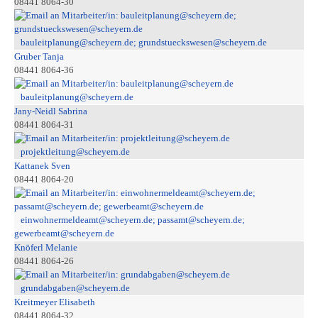
08441 8064-30
bauleitplanung@scheyern.de; grundstueckswesen@scheyern.de
Gruber Tanja
08441 8064-36
bauleitplanung@scheyern.de
Jany-Neidl Sabrina
08441 8064-31
projektleitung@scheyern.de
Kattanek Sven
08441 8064-20
einwohnermeldeamt@scheyern.de; passamt@scheyern.de;
gewerbeamt@scheyern.de
Knöferl Melanie
08441 8064-26
grundabgaben@scheyern.de
Kreitmeyer Elisabeth
08441 8064-32