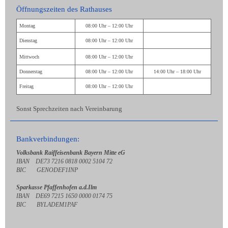
Öffnungszeiten des Rathauses
Montag
08:00 Uhr – 12:00 Uhr
Dienstag
08:00 Uhr – 12:00 Uhr
Mittwoch
08:00 Uhr – 12:00 Uhr
Donnerstag
08:00 Uhr – 12:00 Uhr
14:00 Uhr – 18:00 Uhr
Freitag
08:00 Uhr – 12:00 Uhr
Sonst Sprechzeiten nach Vereinbarung
Bankverbindungen:
Volksbank Raiffeisenbank Bayern Mitte eG
IBAN DE73 7216 0818 0002 5104 72
BIC GENODEF1INP
Sparkasse Pfaffenhofen a.d.Ilm
IBAN DE69 7215 1650 0000 0174 75
BIC BYLADEM1PAF