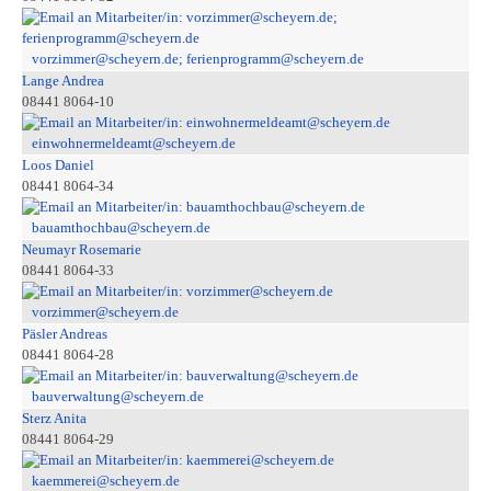
vorzimmer@scheyern.de; ferienprogramm@scheyern.de
Lange Andrea
08441 8064-10
einwohnermeldeamt@scheyern.de
Loos Daniel
08441 8064-34
bauamthochbau@scheyern.de
Neumayr Rosemarie
08441 8064-33
vorzimmer@scheyern.de
Päsler Andreas
08441 8064-28
bauverwaltung@scheyern.de
Sterz Anita
08441 8064-29
kaemmerei@scheyern.de