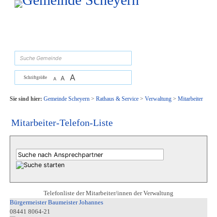
Zum Inhalt
,
zur Navigation
oder
zur Startseite
springen.
suchen
A
A
Schriftgröße
A
Sie sind hier:
Gemeinde Scheyern
>
Rathaus & Service
>
Verwaltung
>
Mitarbeiter
Mitarbeiter-Telefon-Liste
Telefonliste der Mitarbeiter/innen der Verwaltung
Bürgermeister Baumeister Johannes
08441 8064-21