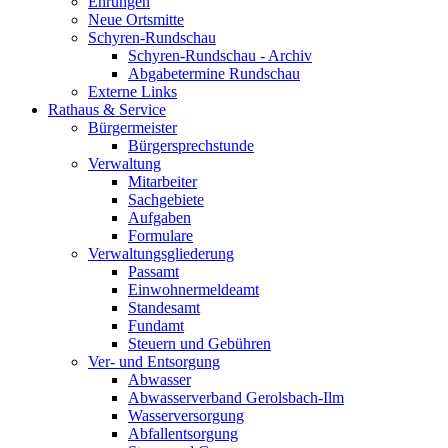
Ehrungen
Neue Ortsmitte
Schyren-Rundschau
Schyren-Rundschau - Archiv
Abgabetermine Rundschau
Externe Links
Rathaus & Service
Bürgermeister
Bürgersprechstunde
Verwaltung
Mitarbeiter
Sachgebiete
Aufgaben
Formulare
Verwaltungsgliederung
Passamt
Einwohnermeldeamt
Standesamt
Fundamt
Steuern und Gebühren
Ver- und Entsorgung
Abwasser
Abwasserverband Gerolsbach-Ilm
Wasserversorgung
Abfallentsorgung