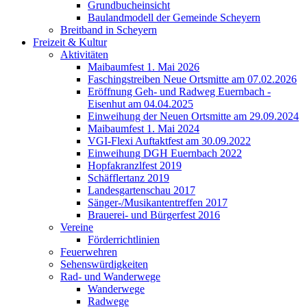
Grundbucheinsicht
Baulandmodell der Gemeinde Scheyern
Breitband in Scheyern
Freizeit & Kultur
Aktivitäten
Maibaumfest 1. Mai 2026
Faschingstreiben Neue Ortsmitte am 07.02.2026
Eröffnung Geh- und Radweg Euernbach -
Eisenhut am 04.04.2025
Einweihung der Neuen Ortsmitte am 29.09.2024
Maibaumfest 1. Mai 2024
VGI-Flexi Auftaktfest am 30.09.2022
Einweihung DGH Euernbach 2022
Hopfakranzlfest 2019
Schäfflertanz 2019
Landesgartenschau 2017
Sänger-/Musikantentreffen 2017
Brauerei- und Bürgerfest 2016
Vereine
Förderrichtlinien
Feuerwehren
Sehenswürdigkeiten
Rad- und Wanderwege
Wanderwege
Radwege