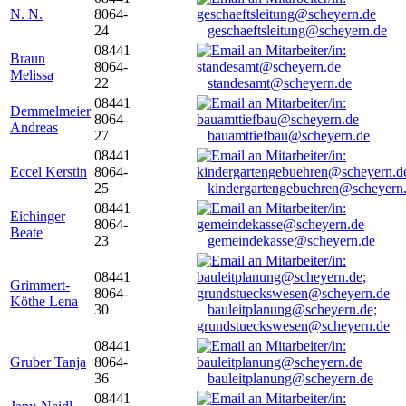
N. N.
8064-
24
geschaeftsleitung@scheyern.de
08441
Braun
8064-
Melissa
22
standesamt@scheyern.de
08441
Demmelmeier
8064-
Andreas
27
bauamttiefbau@scheyern.de
08441
Eccel Kerstin
8064-
25
kindergartengebuehren@scheyern
08441
Eichinger
8064-
Beate
23
gemeindekasse@scheyern.de
08441
Grimmert-
8064-
Köthe Lena
30
bauleitplanung@scheyern.de;
grundstueckswesen@scheyern.de
08441
Gruber Tanja
8064-
36
bauleitplanung@scheyern.de
08441