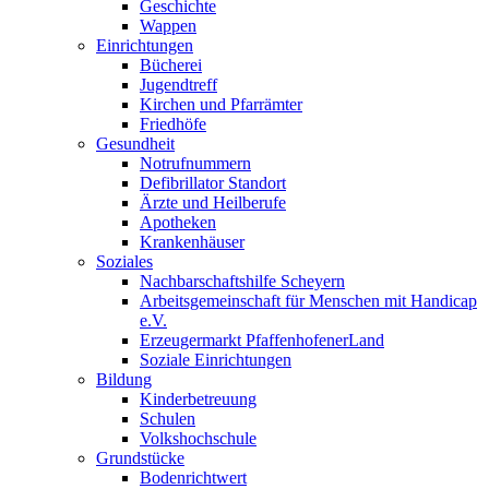
Geschichte
Wappen
Einrichtungen
Bücherei
Jugendtreff
Kirchen und Pfarrämter
Friedhöfe
Gesundheit
Notrufnummern
Defibrillator Standort
Ärzte und Heilberufe
Apotheken
Krankenhäuser
Soziales
Nachbarschaftshilfe Scheyern
Arbeitsgemeinschaft für Menschen mit Handicap
e.V.
Erzeugermarkt PfaffenhofenerLand
Soziale Einrichtungen
Bildung
Kinderbetreuung
Schulen
Volkshochschule
Grundstücke
Bodenrichtwert