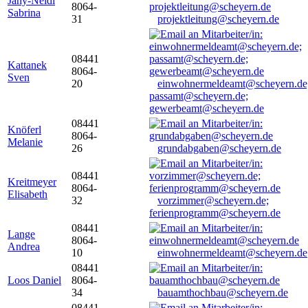
Jany-Neidl
8064-
Sabrina
31
projektleitung@scheyern.de
08441
Kattanek
8064-
Sven
20
einwohnermeldeamt@scheyern.de
passamt@scheyern.de;
gewerbeamt@scheyern.de
08441
Knöferl
8064-
Melanie
26
grundabgaben@scheyern.de
08441
Kreitmeyer
8064-
Elisabeth
32
vorzimmer@scheyern.de;
ferienprogramm@scheyern.de
08441
Lange
8064-
Andrea
10
einwohnermeldeamt@scheyern.de
08441
Loos Daniel
8064-
34
bauamthochbau@scheyern.de
08441