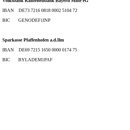
Volksbank Raiffeisenbank Bayern Mitte eG
IBAN DE73 7216 0818 0002 5104 72
BIC GENODEF1INP
Sparkasse Pfaffenhofen a.d.Ilm
IBAN DE69 7215 1650 0000 0174 75
BIC BYLADEM1PAF