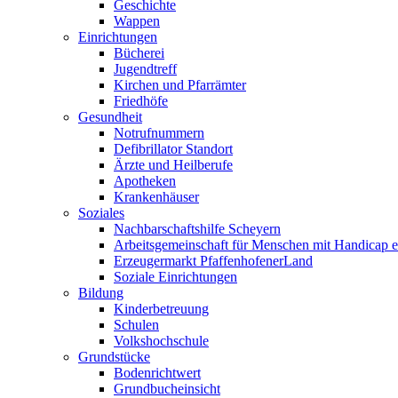
Geschichte
Wappen
Einrichtungen
Bücherei
Jugendtreff
Kirchen und Pfarrämter
Friedhöfe
Gesundheit
Notrufnummern
Defibrillator Standort
Ärzte und Heilberufe
Apotheken
Krankenhäuser
Soziales
Nachbarschaftshilfe Scheyern
Arbeitsgemeinschaft für Menschen mit Handicap e
Erzeugermarkt PfaffenhofenerLand
Soziale Einrichtungen
Bildung
Kinderbetreuung
Schulen
Volkshochschule
Grundstücke
Bodenrichtwert
Grundbucheinsicht