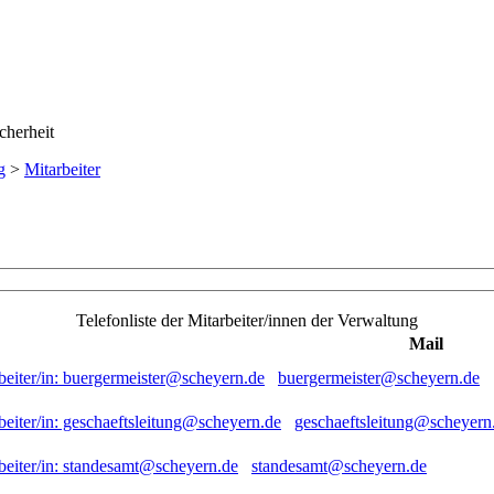
g
>
Mitarbeiter
Telefonliste der Mitarbeiter/innen der Verwaltung
Mail
buergermeister@scheyern.de
geschaeftsleitung@scheyern
standesamt@scheyern.de