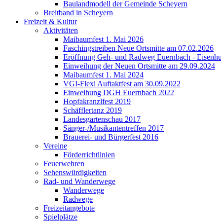
Baulandmodell der Gemeinde Scheyern
Breitband in Scheyern
Freizeit & Kultur
Aktivitäten
Maibaumfest 1. Mai 2026
Faschingstreiben Neue Ortsmitte am 07.02.2026
Eröffnung Geh- und Radweg Euernbach - Eisenhu
Einweihung der Neuen Ortsmitte am 29.09.2024
Maibaumfest 1. Mai 2024
VGI-Flexi Auftaktfest am 30.09.2022
Einweihung DGH Euernbach 2022
Hopfakranzlfest 2019
Schäfflertanz 2019
Landesgartenschau 2017
Sänger-/Musikantentreffen 2017
Brauerei- und Bürgerfest 2016
Vereine
Förderrichtlinien
Feuerwehren
Sehenswürdigkeiten
Rad- und Wanderwege
Wanderwege
Radwege
Freizeitangebote
Spielplätze