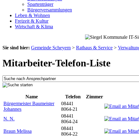
Spartenträger
Bürgerversammlungen
Leben & Wohnen
Freizeit & Kultur
Wirtschaft & Klima
Sie sind hier:
Gemeinde Scheyern
>
Rathaus & Service
>
Verwaltun
Mitarbeiter-Telefon-Liste
Name
Telefon
Zimmer
Bürgermeister Baumeister
08441
Johannes
8064-21
08441
N. N.
8064-24
08441
Braun Melissa
8064-22