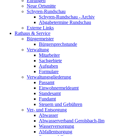
Ehrungen
Neue Ortsmitte
Schyren-Rundschau
Schyren-Rundschau - Archiv
Abgabetermine Rundschau
Externe Links
Rathaus & Service
Bürgermeister
Bürgersprechstunde
Verwaltung
Mitarbeiter
Sachgebiete
Aufgaben
Formulare
Verwaltungsgliederung
Passamt
Einwohnermeldeamt
Standesamt
Fundamt
Steuern und Gebühren
Ver- und Entsorgung
Abwasser
Abwasserverband Gerolsbach-Ilm
Wasserversorgung
Abfallentsorgung