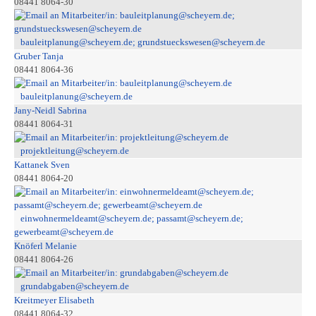
08441 8064-30
bauleitplanung@scheyern.de; grundstueckswesen@scheyern.de
Gruber Tanja
08441 8064-36
bauleitplanung@scheyern.de
Jany-Neidl Sabrina
08441 8064-31
projektleitung@scheyern.de
Kattanek Sven
08441 8064-20
einwohnermeldeamt@scheyern.de; passamt@scheyern.de;
gewerbeamt@scheyern.de
Knöferl Melanie
08441 8064-26
grundabgaben@scheyern.de
Kreitmeyer Elisabeth
08441 8064-32