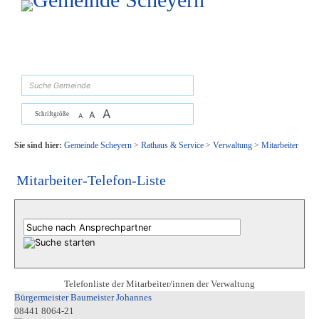
Zum Inhalt
,
zur Navigation
oder
zur Startseite
springen.
suchen
A
A
Schriftgröße
A
Sie sind hier:
Gemeinde Scheyern
>
Rathaus & Service
>
Verwaltung
>
Mitarbeiter
Mitarbeiter-Telefon-Liste
Telefonliste der Mitarbeiter/innen der Verwaltung
Bürgermeister Baumeister Johannes
08441 8064-21