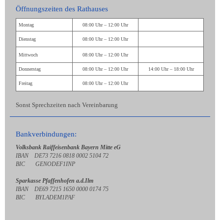
Öffnungszeiten des Rathauses
Montag
08:00 Uhr – 12:00 Uhr
Dienstag
08:00 Uhr – 12:00 Uhr
Mittwoch
08:00 Uhr – 12:00 Uhr
Donnerstag
08:00 Uhr – 12:00 Uhr
14:00 Uhr – 18:00 Uhr
Freitag
08:00 Uhr – 12:00 Uhr
Sonst Sprechzeiten nach Vereinbarung
Bankverbindungen:
Volksbank Raiffeisenbank Bayern Mitte eG
IBAN DE73 7216 0818 0002 5104 72
BIC GENODEF1INP
Sparkasse Pfaffenhofen a.d.Ilm
IBAN DE69 7215 1650 0000 0174 75
BIC BYLADEM1PAF