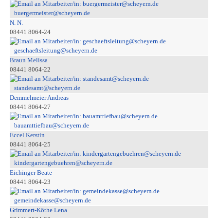
buergermeister@scheyern.de
N. N.
08441 8064-24
geschaeftsleitung@scheyern.de
Braun Melissa
08441 8064-22
standesamt@scheyern.de
Demmelmeier Andreas
08441 8064-27
bauamttiefbau@scheyern.de
Eccel Kerstin
08441 8064-25
kindergartengebuehren@scheyern.de
Eichinger Beate
08441 8064-23
gemeindekasse@scheyern.de
Grimmert-Köthe Lena