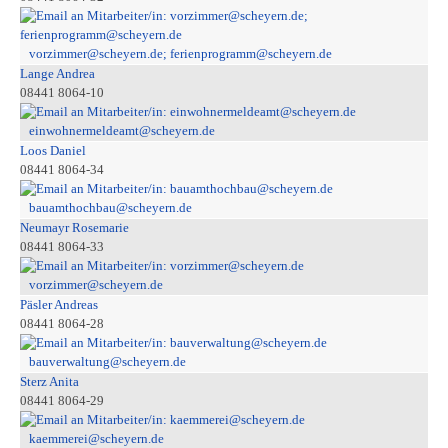
vorzimmer@scheyern.de; ferienprogramm@scheyern.de
Lange Andrea
08441 8064-10
einwohnermeldeamt@scheyern.de
Loos Daniel
08441 8064-34
bauamthochbau@scheyern.de
Neumayr Rosemarie
08441 8064-33
vorzimmer@scheyern.de
Päsler Andreas
08441 8064-28
bauverwaltung@scheyern.de
Sterz Anita
08441 8064-29
kaemmerei@scheyern.de