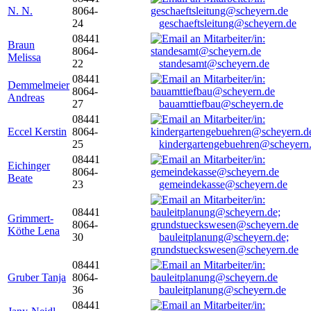
N. N.
8064-
24
geschaeftsleitung@scheyern.de
08441
Braun
8064-
Melissa
22
standesamt@scheyern.de
08441
Demmelmeier
8064-
Andreas
27
bauamttiefbau@scheyern.de
08441
Eccel Kerstin
8064-
25
kindergartengebuehren@scheyern
08441
Eichinger
8064-
Beate
23
gemeindekasse@scheyern.de
08441
Grimmert-
8064-
Köthe Lena
30
bauleitplanung@scheyern.de;
grundstueckswesen@scheyern.de
08441
Gruber Tanja
8064-
36
bauleitplanung@scheyern.de
08441