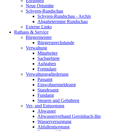
Ehrungen
Neue Ortsmitte
Schyren-Rundschau
Schyren-Rundschau - Archiv
Abgabetermine Rundschau
Externe Links
Rathaus & Service
Bürgermeister
Bürgersprechstunde
Verwaltung
Mitarbeiter
Sachgebiete
Aufgaben
Formulare
Verwaltungsgliederung
Passamt
Einwohnermeldeamt
Standesamt
Fundamt
Steuern und Gebühren
Ver- und Entsorgung
Abwasser
Abwasserverband Gerolsbach-Ilm
Wasserversorgung
Abfallentsorgung