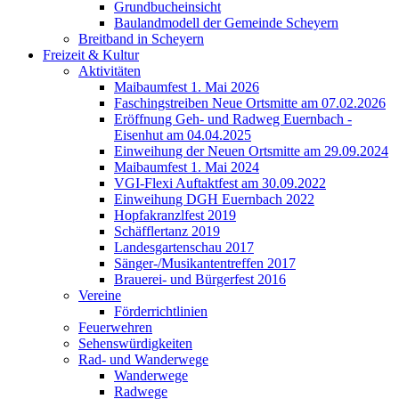
Grundbucheinsicht
Baulandmodell der Gemeinde Scheyern
Breitband in Scheyern
Freizeit & Kultur
Aktivitäten
Maibaumfest 1. Mai 2026
Faschingstreiben Neue Ortsmitte am 07.02.2026
Eröffnung Geh- und Radweg Euernbach -
Eisenhut am 04.04.2025
Einweihung der Neuen Ortsmitte am 29.09.2024
Maibaumfest 1. Mai 2024
VGI-Flexi Auftaktfest am 30.09.2022
Einweihung DGH Euernbach 2022
Hopfakranzlfest 2019
Schäfflertanz 2019
Landesgartenschau 2017
Sänger-/Musikantentreffen 2017
Brauerei- und Bürgerfest 2016
Vereine
Förderrichtlinien
Feuerwehren
Sehenswürdigkeiten
Rad- und Wanderwege
Wanderwege
Radwege