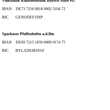
Volksbank Raiffeisenbank Bayern Mitte eG
IBAN DE73 7216 0818 0002 5104 72
BIC GENODEF1INP
Sparkasse Pfaffenhofen a.d.Ilm
IBAN DE69 7215 1650 0000 0174 75
BIC BYLADEM1PAF