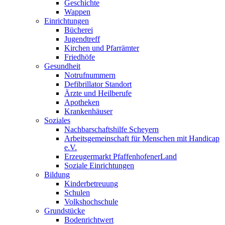
Geschichte
Wappen
Einrichtungen
Bücherei
Jugendtreff
Kirchen und Pfarrämter
Friedhöfe
Gesundheit
Notrufnummern
Defibrillator Standort
Ärzte und Heilberufe
Apotheken
Krankenhäuser
Soziales
Nachbarschaftshilfe Scheyern
Arbeitsgemeinschaft für Menschen mit Handicap
e.V.
Erzeugermarkt PfaffenhofenerLand
Soziale Einrichtungen
Bildung
Kinderbetreuung
Schulen
Volkshochschule
Grundstücke
Bodenrichtwert