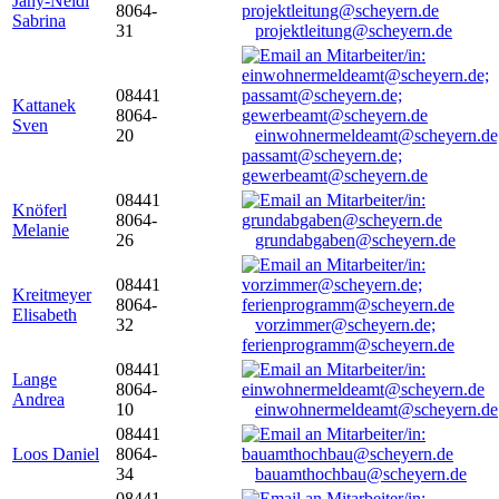
Jany-Neidl
8064-
Sabrina
31
projektleitung@scheyern.de
08441
Kattanek
8064-
Sven
20
einwohnermeldeamt@scheyern.de
passamt@scheyern.de;
gewerbeamt@scheyern.de
08441
Knöferl
8064-
Melanie
26
grundabgaben@scheyern.de
08441
Kreitmeyer
8064-
Elisabeth
32
vorzimmer@scheyern.de;
ferienprogramm@scheyern.de
08441
Lange
8064-
Andrea
10
einwohnermeldeamt@scheyern.de
08441
Loos Daniel
8064-
34
bauamthochbau@scheyern.de
08441