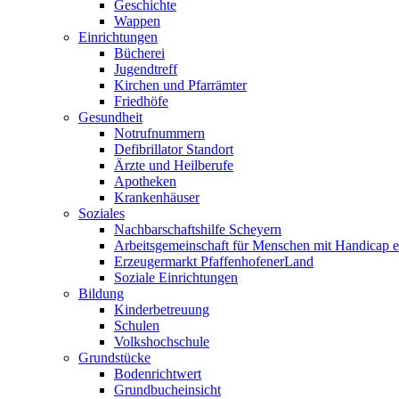
Geschichte
Wappen
Einrichtungen
Bücherei
Jugendtreff
Kirchen und Pfarrämter
Friedhöfe
Gesundheit
Notrufnummern
Defibrillator Standort
Ärzte und Heilberufe
Apotheken
Krankenhäuser
Soziales
Nachbarschaftshilfe Scheyern
Arbeitsgemeinschaft für Menschen mit Handicap e
Erzeugermarkt PfaffenhofenerLand
Soziale Einrichtungen
Bildung
Kinderbetreuung
Schulen
Volkshochschule
Grundstücke
Bodenrichtwert
Grundbucheinsicht