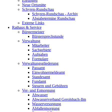
Ehrungen
Neue Ortsmitte
Schyren-Rundschau
Schyren-Rundschau - Archiv
Abgabetermine Rundschau
Externe Links
Rathaus & Service
Bürgermeister
Bürgersprechstunde
Verwaltung
Mitarbeiter
Sachgebiete
Aufgaben
Formulare
Verwaltungsgliederung
Passamt
Einwohnermeldeamt
Standesamt
Fundamt
Steuern und Gebühren
Ver- und Entsorgung
Abwasser
Abwasserverband Gerolsbach-Ilm
Wasserversorgung
Abfallentsorgung