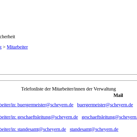
g
>
Mitarbeiter
Telefonliste der Mitarbeiter/innen der Verwaltung
Mail
buergermeister@scheyern.de
geschaeftsleitung@scheyern
standesamt@scheyern.de