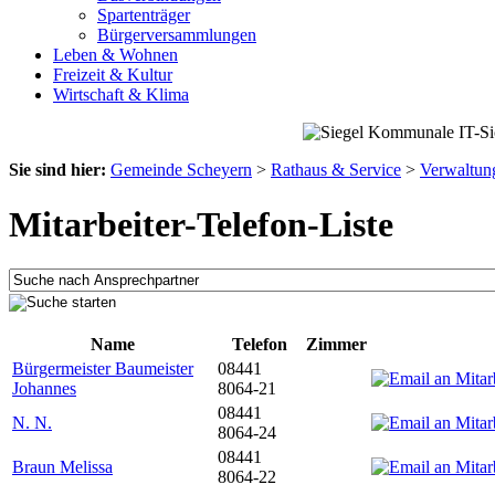
Spartenträger
Bürgerversammlungen
Leben & Wohnen
Freizeit & Kultur
Wirtschaft & Klima
Sie sind hier:
Gemeinde Scheyern
>
Rathaus & Service
>
Verwaltun
Mitarbeiter-Telefon-Liste
Name
Telefon
Zimmer
Bürgermeister Baumeister
08441
Johannes
8064-21
08441
N. N.
8064-24
08441
Braun Melissa
8064-22