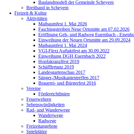
Baulandmodell der Gemeinde Scheyern
Breitband in Scheyern
Freizeit & Kultur
Aktivitäten
Maibaumfest 1. Mai 2026
Faschingstreiben Neue Ortsmitte am 07.02.2026
Eröffnung Geh- und Radweg Euernbach - Eisenhu
Einweihung der Neuen Ortsmitte am 29.09.2024
Maibaumfest 1. Mai 2024
VGI-Flexi Auftaktfest am 30.09.2022
Einweihung DGH Euernbach 2022
Hopfakranzlfest 2019
Schäfflertanz 2019
Landesgartenschau 2017
Sänger-/Musikantentreffen 2017
Brauerei- und Bürgerfest 2016
Vereine
Förderrichtlinien
Feuerwehren
Sehenswürdigkeiten
Rad- und Wanderwege
Wanderwege
Radwege
Freizeitangebote
Spielplätze