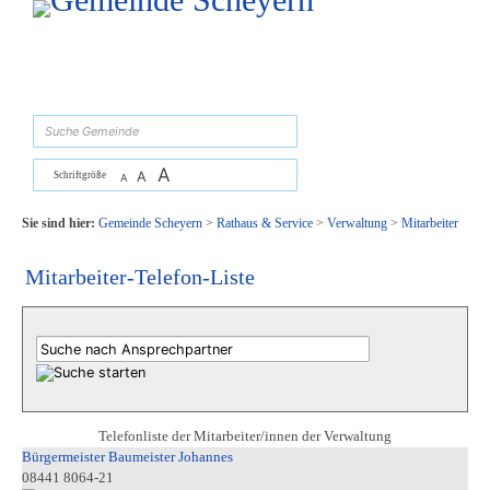
Zum Inhalt
,
zur Navigation
oder
zur Startseite
springen.
suchen
A
A
Schriftgröße
A
Sie sind hier:
Gemeinde Scheyern
>
Rathaus & Service
>
Verwaltung
>
Mitarbeiter
Mitarbeiter-Telefon-Liste
Telefonliste der Mitarbeiter/innen der Verwaltung
Bürgermeister Baumeister Johannes
08441 8064-21