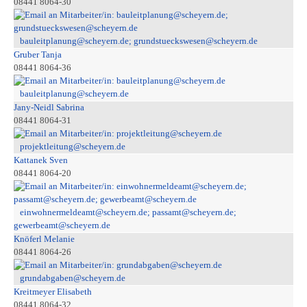
08441 8064-30
bauleitplanung@scheyern.de; grundstueckswesen@scheyern.de
Gruber Tanja
08441 8064-36
bauleitplanung@scheyern.de
Jany-Neidl Sabrina
08441 8064-31
projektleitung@scheyern.de
Kattanek Sven
08441 8064-20
einwohnermeldeamt@scheyern.de; passamt@scheyern.de;
gewerbeamt@scheyern.de
Knöferl Melanie
08441 8064-26
grundabgaben@scheyern.de
Kreitmeyer Elisabeth
08441 8064-32