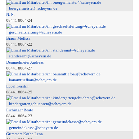
buergermeister@scheyern.de
N. N.
08441 8064-24
geschaeftsleitung@scheyern.de
Braun Melissa
08441 8064-22
standesamt@scheyern.de
Demmelmeier Andreas
08441 8064-27
bauamttiefbau@scheyern.de
Eccel Kerstin
08441 8064-25
kindergartengebuehren@scheyern.de
Eichinger Beate
08441 8064-23
gemeindekasse@scheyern.de
Grimmert-Köthe Lena