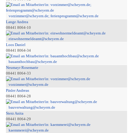
vorzimmer@scheyern.de; ferienprogramm@scheyern.de
Lange Andrea
08441 8064-10
einwohnermeldeamt@scheyern.de
Loos Daniel
08441 8064-34
bauamthochbau@scheyern.de
Neumayr Rosemarie
08441 8064-33
vorzimmer@scheyern.de
Päsler Andreas
08441 8064-28
bauverwaltung@scheyern.de
Sterz Anita
08441 8064-29
kaemmerei@scheyern.de