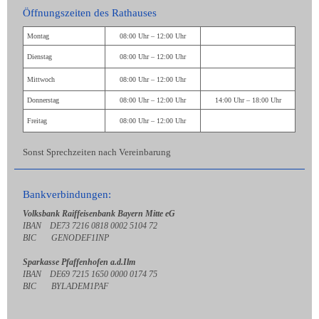
Öffnungszeiten des Rathauses
Montag
08:00 Uhr – 12:00 Uhr
Dienstag
08:00 Uhr – 12:00 Uhr
Mittwoch
08:00 Uhr – 12:00 Uhr
Donnerstag
08:00 Uhr – 12:00 Uhr
14:00 Uhr – 18:00 Uhr
Freitag
08:00 Uhr – 12:00 Uhr
Sonst Sprechzeiten nach Vereinbarung
Bankverbindungen:
Volksbank Raiffeisenbank Bayern Mitte eG
IBAN DE73 7216 0818 0002 5104 72
BIC GENODEF1INP
Sparkasse Pfaffenhofen a.d.Ilm
IBAN DE69 7215 1650 0000 0174 75
BIC BYLADEM1PAF