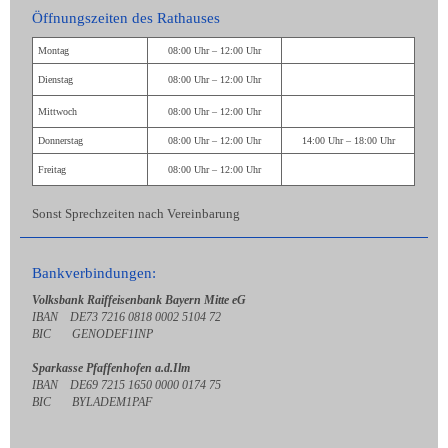
Öffnungszeiten des Rathauses
Montag
08:00 Uhr – 12:00 Uhr
Dienstag
08:00 Uhr – 12:00 Uhr
Mittwoch
08:00 Uhr – 12:00 Uhr
Donnerstag
08:00 Uhr – 12:00 Uhr
14:00 Uhr – 18:00 Uhr
Freitag
08:00 Uhr – 12:00 Uhr
Sonst Sprechzeiten nach Vereinbarung
Bankverbindungen:
Volksbank Raiffeisenbank Bayern Mitte eG
IBAN DE73 7216 0818 0002 5104 72
BIC GENODEF1INP
Sparkasse Pfaffenhofen a.d.Ilm
IBAN DE69 7215 1650 0000 0174 75
BIC BYLADEM1PAF