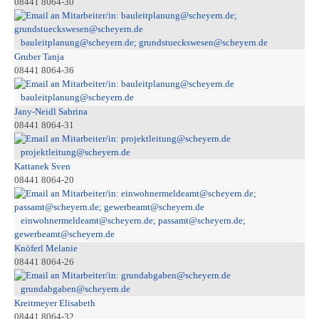
08441 8064-30
bauleitplanung@scheyern.de; grundstueckswesen@scheyern.de
Gruber Tanja
08441 8064-36
bauleitplanung@scheyern.de
Jany-Neidl Sabrina
08441 8064-31
projektleitung@scheyern.de
Kattanek Sven
08441 8064-20
einwohnermeldeamt@scheyern.de; passamt@scheyern.de;
gewerbeamt@scheyern.de
Knöferl Melanie
08441 8064-26
grundabgaben@scheyern.de
Kreitmeyer Elisabeth
08441 8064-32