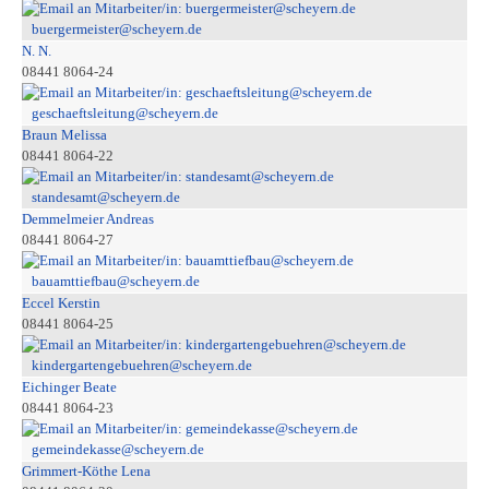
buergermeister@scheyern.de
N. N.
08441 8064-24
geschaeftsleitung@scheyern.de
Braun Melissa
08441 8064-22
standesamt@scheyern.de
Demmelmeier Andreas
08441 8064-27
bauamttiefbau@scheyern.de
Eccel Kerstin
08441 8064-25
kindergartengebuehren@scheyern.de
Eichinger Beate
08441 8064-23
gemeindekasse@scheyern.de
Grimmert-Köthe Lena