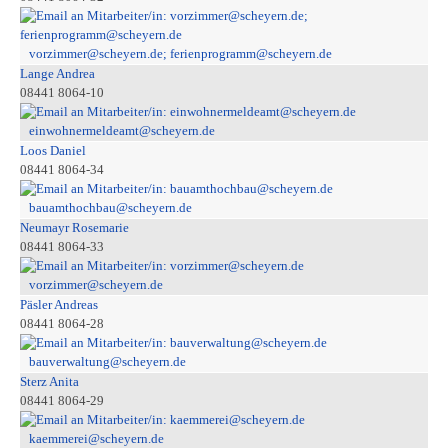
vorzimmer@scheyern.de; ferienprogramm@scheyern.de
Lange Andrea
08441 8064-10
einwohnermeldeamt@scheyern.de
Loos Daniel
08441 8064-34
bauamthochbau@scheyern.de
Neumayr Rosemarie
08441 8064-33
vorzimmer@scheyern.de
Päsler Andreas
08441 8064-28
bauverwaltung@scheyern.de
Sterz Anita
08441 8064-29
kaemmerei@scheyern.de