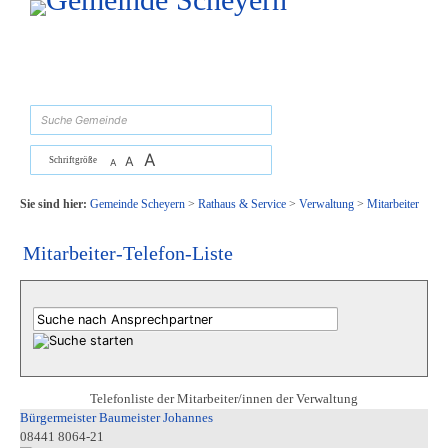
Zum Inhalt
,
zur Navigation
oder
zur Startseite
springen.
suchen
A
A
Schriftgröße
A
Sie sind hier:
Gemeinde Scheyern
>
Rathaus & Service
>
Verwaltung
>
Mitarbeiter
Mitarbeiter-Telefon-Liste
Telefonliste der Mitarbeiter/innen der Verwaltung
Bürgermeister Baumeister Johannes
08441 8064-21