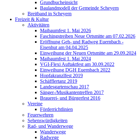
Grundbucheinsicht
Baulandmodell der Gemeinde Scheyern
Breitband in Scheyern
Freizeit & Kultur
Aktivitäten
Maibaumfest 1. Mai 2026
Faschingstreiben Neue Ortsmitte am 07.02.2026
Eröffnung Geh- und Radweg Euernbach -
Eisenhut am 04.04.2025
Einweihung der Neuen Ortsmitte am 29.09.2024
Maibaumfest 1. Mai 2024
VGI-Flexi Auftaktfest am 30.09.2022
Einweihung DGH Euernbach 2022
Hopfakranzlfest 2019
Schäfflertanz 2019
Landesgartenschau 2017
Sänger-/Musikantentreffen 2017
Brauerei- und Bürgerfest 2016
Vereine
Förderrichtlinien
Feuerwehren
Sehenswürdigkeiten
Rad- und Wanderwege
Wanderwege
Radwege