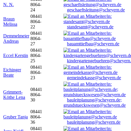
N. N.
8064-
24
geschaeftsleitung@scheyern.de
08441
Braun
8064-
Melissa
22
standesamt@scheyern.de
08441
Demmelmeier
8064-
Andreas
27
bauamttiefbau@scheyern.de
08441
Eccel Kerstin
8064-
25
kindergartengebuehren@scheyern
08441
Eichinger
8064-
Beate
23
gemeindekasse@scheyern.de
08441
Grimmert-
8064-
Köthe Lena
30
bauleitplanung@scheyern.de;
grundstueckswesen@scheyern.de
08441
Gruber Tanja
8064-
36
bauleitplanung@scheyern.de
08441