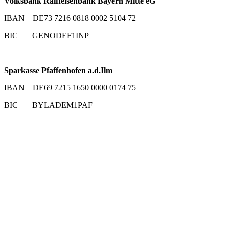
Volksbank Raiffeisenbank Bayern Mitte eG
IBAN DE73 7216 0818 0002 5104 72
BIC GENODEF1INP
Sparkasse Pfaffenhofen a.d.Ilm
IBAN DE69 7215 1650 0000 0174 75
BIC BYLADEM1PAF