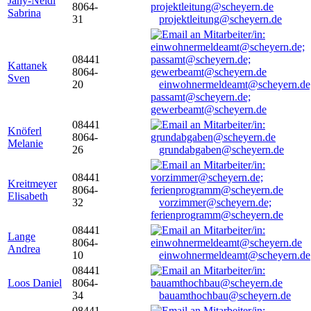
Jany-Neidl
8064-
Sabrina
31
projektleitung@scheyern.de
08441
Kattanek
8064-
Sven
20
einwohnermeldeamt@scheyern.de
passamt@scheyern.de;
gewerbeamt@scheyern.de
08441
Knöferl
8064-
Melanie
26
grundabgaben@scheyern.de
08441
Kreitmeyer
8064-
Elisabeth
32
vorzimmer@scheyern.de;
ferienprogramm@scheyern.de
08441
Lange
8064-
Andrea
10
einwohnermeldeamt@scheyern.de
08441
Loos Daniel
8064-
34
bauamthochbau@scheyern.de
08441