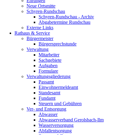
Ehrungen
Neue Ortsmitte
Schyren-Rundschau
Schyren-Rundschau - Archiv
Abgabetermine Rundschau
Externe Links
Rathaus & Service
Bürgermeister
Bürgersprechstunde
Verwaltung
Mitarbeiter
Sachgebiete
Aufgaben
Formulare
Verwaltungsgliederung
Passamt
Einwohnermeldeamt
Standesamt
Fundamt
Steuern und Gebühren
Ver- und Entsorgung
Abwasser
Abwasserverband Gerolsbach-Ilm
Wasserversorgung
Abfallentsorgung