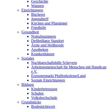
Geschichte
Wappen
Einrichtungen
Bücherei
Jugendtreff
Kirchen und Pfarrämter
Friedhöfe
Gesundheit
Notrufnummern
Defibrillator Standort
Ärzte und Heilberufe
Apotheken
Krankenhäuser
Soziales
Nachbarschaftshilfe Scheyern
Arbeitsgemeinschaft für Menschen mit Handicap
e.V.
Erzeugermarkt PfaffenhofenerLand
Soziale Einrichtungen
Bildung
Kinderbetreuung
Schulen
Volkshochschule
Grundstücke
Bodenrichtwert