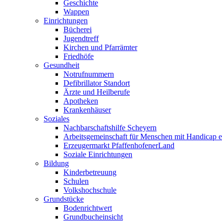
Geschichte
Wappen
Einrichtungen
Bücherei
Jugendtreff
Kirchen und Pfarrämter
Friedhöfe
Gesundheit
Notrufnummern
Defibrillator Standort
Ärzte und Heilberufe
Apotheken
Krankenhäuser
Soziales
Nachbarschaftshilfe Scheyern
Arbeitsgemeinschaft für Menschen mit Handicap e
Erzeugermarkt PfaffenhofenerLand
Soziale Einrichtungen
Bildung
Kinderbetreuung
Schulen
Volkshochschule
Grundstücke
Bodenrichtwert
Grundbucheinsicht