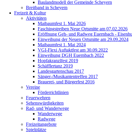
Baulandmodell der Gemeinde Scheyern
Breitband in Scheyern
Freizeit & Kultur
Aktivitäten
Maibaumfest 1. Mai 2026
Faschingstreiben Neue Ortsmitte am 07.02.2026
Eröffnung Geh- und Radweg Euernbach - Eisenhu
Einweihung der Neuen Ortsmitte am 29.09.2024
Maibaumfest 1. Mai 2024
VGI-Flexi Auftaktfest am 30.09.2022
Einweihung DGH Euernbach 2022
Hopfakranzlfest 2019
Schäfflertanz 2019
Landesgartenschau 2017
Sänger-/Musikantentreffen 2017
Brauerei- und Bürgerfest 2016
Vereine
Förderrichtlinien
Feuerwehren
Sehenswürdigkeiten
Rad- und Wanderwege
Wanderwege
Radwege
Freizeitangebote
Spielplätze