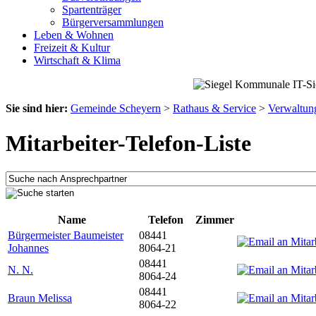
Spartenträger
Bürgerversammlungen
Leben & Wohnen
Freizeit & Kultur
Wirtschaft & Klima
Sie sind hier:
Gemeinde Scheyern
>
Rathaus & Service
>
Verwaltun
Mitarbeiter-Telefon-Liste
Name
Telefon
Zimmer
Bürgermeister Baumeister
08441
Johannes
8064-21
08441
N. N.
8064-24
08441
Braun Melissa
8064-22