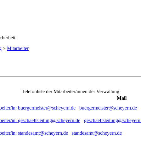
g
>
Mitarbeiter
Telefonliste der Mitarbeiter/innen der Verwaltung
Mail
buergermeister@scheyern.de
geschaeftsleitung@scheyern
standesamt@scheyern.de