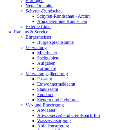
Ehrungen
Neue Ortsmitte
Schyren-Rundschau
Schyren-Rundschau - Archiv
Abgabetermine Rundschau
Externe Links
Rathaus & Service
Bürgermeister
Bürgersprechstunde
Verwaltung
Mitarbeiter
Sachgebiete
Aufgaben
Formulare
Verwaltungsgliederung
Passamt
Einwohnermeldeamt
Standesamt
Fundamt
Steuern und Gebühren
Ver- und Entsorgung
Abwasser
Abwasserverband Gerolsbach-Ilm
Wasserversorgung
Abfallentsorgung