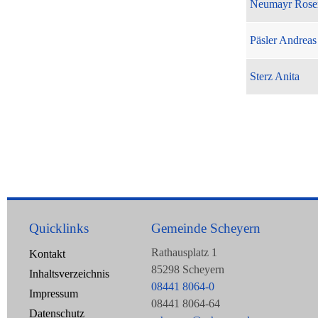
Neumayr Rose
Päsler Andreas
Sterz Anita
Quicklinks
Gemeinde Scheyern
Rathausplatz 1
Kontakt
85298 Scheyern
Inhaltsverzeichnis
08441 8064-0
Impressum
08441 8064-64
Datenschutz