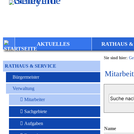
Zum Inhalt
,
zur Navigation
oder
zur Startseite
springen.
AKTUELLES
RATHAUS &
Sie sind hier:
Ge
RATHAUS & SERVICE
Mitarbeit
Bürgermeister
Verwaltung
Mitarbeiter
Sachgebiete
Aufgaben
Name