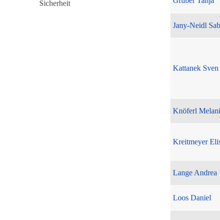
Gruber Tanja
Jany-Neidl Sab
Kattanek Sven
Knöferl Melan
Kreitmeyer Eli
Lange Andrea
Loos Daniel