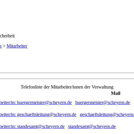
g
>
Mitarbeiter
Telefonliste der Mitarbeiter/innen der Verwaltung
Mail
buergermeister@scheyern.de
geschaeftsleitung@scheyern
standesamt@scheyern.de