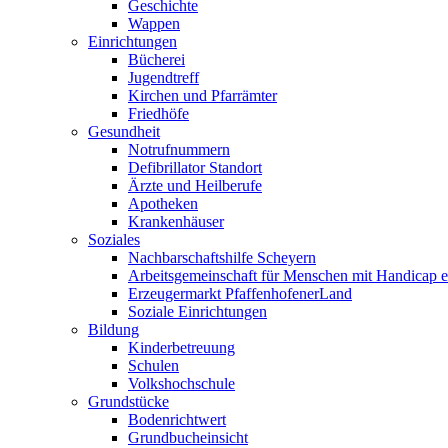
Geschichte
Wappen
Einrichtungen
Bücherei
Jugendtreff
Kirchen und Pfarrämter
Friedhöfe
Gesundheit
Notrufnummern
Defibrillator Standort
Ärzte und Heilberufe
Apotheken
Krankenhäuser
Soziales
Nachbarschaftshilfe Scheyern
Arbeitsgemeinschaft für Menschen mit Handicap e
Erzeugermarkt PfaffenhofenerLand
Soziale Einrichtungen
Bildung
Kinderbetreuung
Schulen
Volkshochschule
Grundstücke
Bodenrichtwert
Grundbucheinsicht