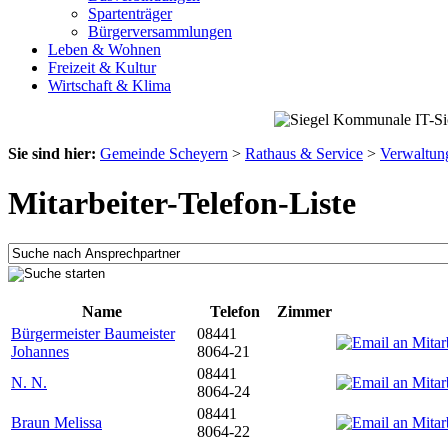
Spartenträger
Bürgerversammlungen
Leben & Wohnen
Freizeit & Kultur
Wirtschaft & Klima
Sie sind hier:
Gemeinde Scheyern
>
Rathaus & Service
>
Verwaltun
Mitarbeiter-Telefon-Liste
Name
Telefon
Zimmer
Bürgermeister Baumeister
08441
Johannes
8064-21
08441
N. N.
8064-24
08441
Braun Melissa
8064-22