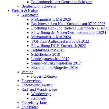
Baulandmodell der Gemeinde Scheyern
Breitband in Scheyern
Freizeit & Kultur
Aktivitäten
Maibaumfest 1. Mai 2026
Faschingstreiben Neue Ortsmitte am 07.02.2026
Eröffnung Geh- und Radweg Euernbach - Eisenhu
Einweihung der Neuen Ortsmitte am 29.09.2024
Maibaumfest 1. Mai 2024
VGI-Flexi Auftaktfest am 30.09.2022
Einweihung DGH Euernbach 2022
Hopfakranzlfest 2019
Schäfflertanz 2019
Landesgartenschau 2017
Sänger-/Musikantentreffen 2017
Brauerei- und Bürgerfest 2016
Vereine
Förderrichtlinien
Feuerwehren
Sehenswürdigkeiten
Rad- und Wanderwege
Wanderwege
Radwege
Freizeitangebote
Spielplätze