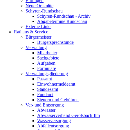
Ehrungen
Neue Ortsmitte
Schyren-Rundschau
Schyren-Rundschau - Archiv
Abgabetermine Rundschau
Externe Links
Rathaus & Service
Bürgermeister
Bürgersprechstunde
Verwaltung
Mitarbeiter
Sachgebiete
Aufgaben
Formulare
Verwaltungsgliederung
Passamt
Einwohnermeldeamt
Standesamt
Fundamt
Steuern und Gebühren
Ver- und Entsorgung
Abwasser
Abwasserverband Gerolsbach-Ilm
Wasserversorgung
Abfallentsorgung