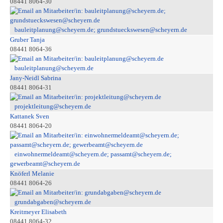
08441 8064-30
bauleitplanung@scheyern.de; grundstueckswesen@scheyern.de
Gruber Tanja
08441 8064-36
bauleitplanung@scheyern.de
Jany-Neidl Sabrina
08441 8064-31
projektleitung@scheyern.de
Kattanek Sven
08441 8064-20
einwohnermeldeamt@scheyern.de; passamt@scheyern.de;
gewerbeamt@scheyern.de
Knöferl Melanie
08441 8064-26
grundabgaben@scheyern.de
Kreitmeyer Elisabeth
08441 8064-32