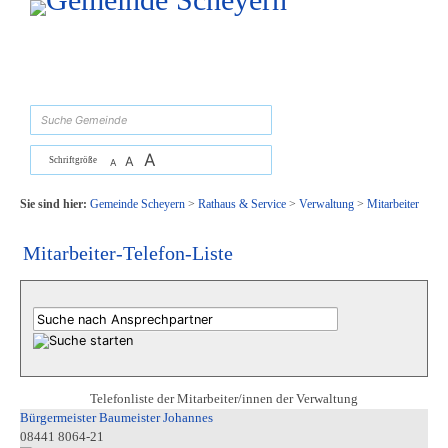
Zum Inhalt
,
zur Navigation
oder
zur Startseite
springen.
suchen
A
A
Schriftgröße
A
Sie sind hier:
Gemeinde Scheyern
>
Rathaus & Service
>
Verwaltung
>
Mitarbeiter
Mitarbeiter-Telefon-Liste
Telefonliste der Mitarbeiter/innen der Verwaltung
Bürgermeister Baumeister Johannes
08441 8064-21