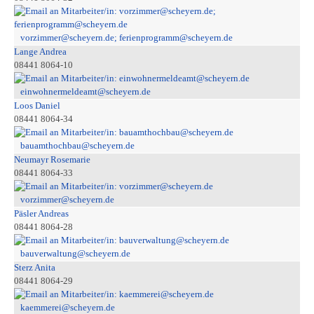
vorzimmer@scheyern.de; ferienprogramm@scheyern.de
Lange Andrea
08441 8064-10
einwohnermeldeamt@scheyern.de
Loos Daniel
08441 8064-34
bauamthochbau@scheyern.de
Neumayr Rosemarie
08441 8064-33
vorzimmer@scheyern.de
Päsler Andreas
08441 8064-28
bauverwaltung@scheyern.de
Sterz Anita
08441 8064-29
kaemmerei@scheyern.de