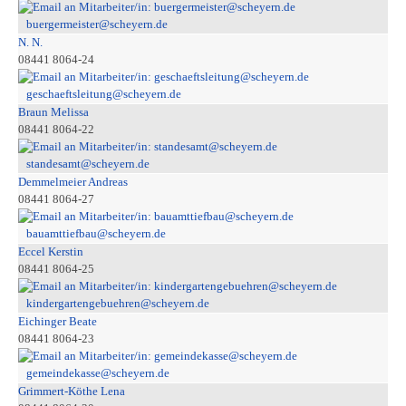
buergermeister@scheyern.de
N. N.
08441 8064-24
geschaeftsleitung@scheyern.de
Braun Melissa
08441 8064-22
standesamt@scheyern.de
Demmelmeier Andreas
08441 8064-27
bauamttiefbau@scheyern.de
Eccel Kerstin
08441 8064-25
kindergartengebuehren@scheyern.de
Eichinger Beate
08441 8064-23
gemeindekasse@scheyern.de
Grimmert-Köthe Lena