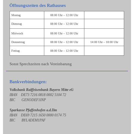
Öffnungszeiten des Rathauses
Montag
08:00 Uhr – 12:00 Uhr
Dienstag
08:00 Uhr – 12:00 Uhr
Mittwoch
08:00 Uhr – 12:00 Uhr
Donnerstag
08:00 Uhr – 12:00 Uhr
14:00 Uhr – 18:00 Uhr
Freitag
08:00 Uhr – 12:00 Uhr
Sonst Sprechzeiten nach Vereinbarung
Bankverbindungen:
Volksbank Raiffeisenbank Bayern Mitte eG
IBAN DE73 7216 0818 0002 5104 72
BIC GENODEF1INP
Sparkasse Pfaffenhofen a.d.Ilm
IBAN DE69 7215 1650 0000 0174 75
BIC BYLADEM1PAF