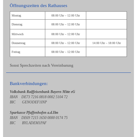
Öffnungszeiten des Rathauses
Montag
08:00 Uhr – 12:00 Uhr
Dienstag
08:00 Uhr – 12:00 Uhr
Mittwoch
08:00 Uhr – 12:00 Uhr
Donnerstag
08:00 Uhr – 12:00 Uhr
14:00 Uhr – 18:00 Uhr
Freitag
08:00 Uhr – 12:00 Uhr
Sonst Sprechzeiten nach Vereinbarung
Bankverbindungen:
Volksbank Raiffeisenbank Bayern Mitte eG
IBAN DE73 7216 0818 0002 5104 72
BIC GENODEF1INP
Sparkasse Pfaffenhofen a.d.Ilm
IBAN DE69 7215 1650 0000 0174 75
BIC BYLADEM1PAF