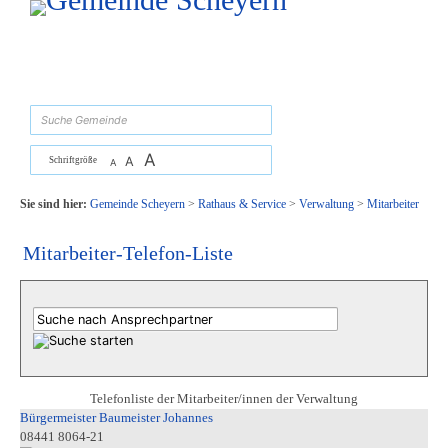
Zum Inhalt
,
zur Navigation
oder
zur Startseite
springen.
suchen
A
A
Schriftgröße
A
Sie sind hier:
Gemeinde Scheyern
>
Rathaus & Service
>
Verwaltung
>
Mitarbeiter
Mitarbeiter-Telefon-Liste
Telefonliste der Mitarbeiter/innen der Verwaltung
Bürgermeister Baumeister Johannes
08441 8064-21