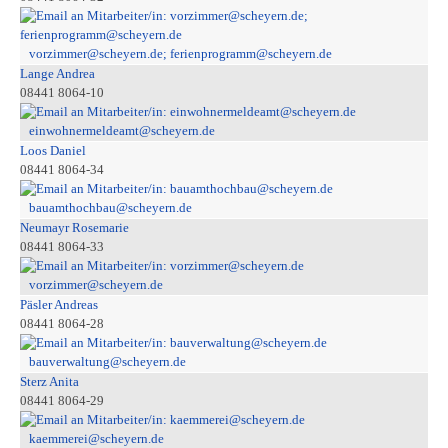
vorzimmer@scheyern.de; ferienprogramm@scheyern.de
Lange Andrea
08441 8064-10
einwohnermeldeamt@scheyern.de
Loos Daniel
08441 8064-34
bauamthochbau@scheyern.de
Neumayr Rosemarie
08441 8064-33
vorzimmer@scheyern.de
Päsler Andreas
08441 8064-28
bauverwaltung@scheyern.de
Sterz Anita
08441 8064-29
kaemmerei@scheyern.de