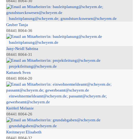
08441 8064-30
bauleitplanung@scheyern.de; grundstueckswesen@scheyern.de
Gruber Tanja
08441 8064-36
bauleitplanung@scheyern.de
Jany-Neidl Sabrina
08441 8064-31
projektleitung@scheyern.de
Kattanek Sven
08441 8064-20
einwohnermeldeamt@scheyern.de; passamt@scheyern.de;
gewerbeamt@scheyern.de
Knöferl Melanie
08441 8064-26
grundabgaben@scheyern.de
Kreitmeyer Elisabeth
08441 8064-32