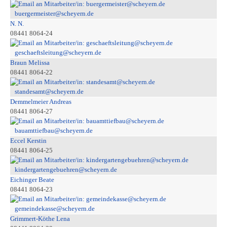
buergermeister@scheyern.de
N. N.
08441 8064-24
geschaeftsleitung@scheyern.de
Braun Melissa
08441 8064-22
standesamt@scheyern.de
Demmelmeier Andreas
08441 8064-27
bauamttiefbau@scheyern.de
Eccel Kerstin
08441 8064-25
kindergartengebuehren@scheyern.de
Eichinger Beate
08441 8064-23
gemeindekasse@scheyern.de
Grimmert-Köthe Lena