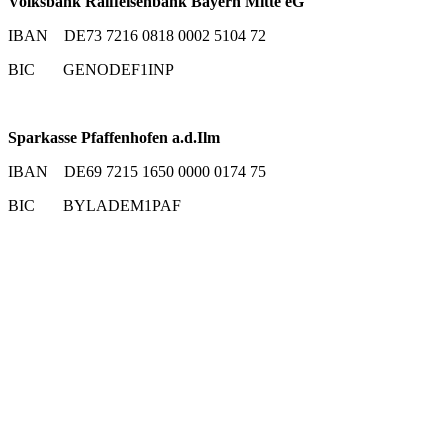
Volksbank Raiffeisenbank Bayern Mitte eG
IBAN DE73 7216 0818 0002 5104 72
BIC GENODEF1INP
Sparkasse Pfaffenhofen a.d.Ilm
IBAN DE69 7215 1650 0000 0174 75
BIC BYLADEM1PAF