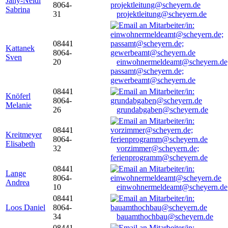
Jany-Neidl
8064-
Sabrina
31
projektleitung@scheyern.de
08441
Kattanek
8064-
Sven
20
einwohnermeldeamt@scheyern.de
passamt@scheyern.de;
gewerbeamt@scheyern.de
08441
Knöferl
8064-
Melanie
26
grundabgaben@scheyern.de
08441
Kreitmeyer
8064-
Elisabeth
32
vorzimmer@scheyern.de;
ferienprogramm@scheyern.de
08441
Lange
8064-
Andrea
10
einwohnermeldeamt@scheyern.de
08441
Loos Daniel
8064-
34
bauamthochbau@scheyern.de
08441