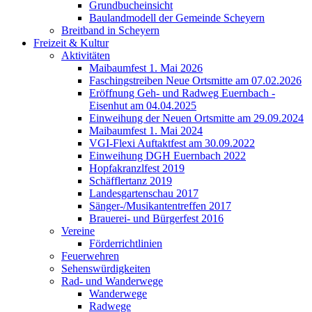
Grundbucheinsicht
Baulandmodell der Gemeinde Scheyern
Breitband in Scheyern
Freizeit & Kultur
Aktivitäten
Maibaumfest 1. Mai 2026
Faschingstreiben Neue Ortsmitte am 07.02.2026
Eröffnung Geh- und Radweg Euernbach -
Eisenhut am 04.04.2025
Einweihung der Neuen Ortsmitte am 29.09.2024
Maibaumfest 1. Mai 2024
VGI-Flexi Auftaktfest am 30.09.2022
Einweihung DGH Euernbach 2022
Hopfakranzlfest 2019
Schäfflertanz 2019
Landesgartenschau 2017
Sänger-/Musikantentreffen 2017
Brauerei- und Bürgerfest 2016
Vereine
Förderrichtlinien
Feuerwehren
Sehenswürdigkeiten
Rad- und Wanderwege
Wanderwege
Radwege