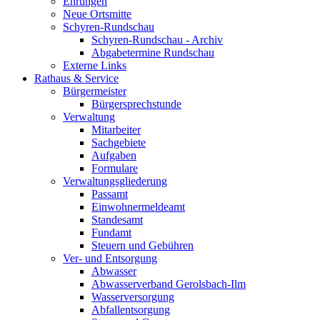
Ehrungen
Neue Ortsmitte
Schyren-Rundschau
Schyren-Rundschau - Archiv
Abgabetermine Rundschau
Externe Links
Rathaus & Service
Bürgermeister
Bürgersprechstunde
Verwaltung
Mitarbeiter
Sachgebiete
Aufgaben
Formulare
Verwaltungsgliederung
Passamt
Einwohnermeldeamt
Standesamt
Fundamt
Steuern und Gebühren
Ver- und Entsorgung
Abwasser
Abwasserverband Gerolsbach-Ilm
Wasserversorgung
Abfallentsorgung