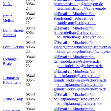
N. N.
8064-
24
geschaeftsleitung@scheyern.de
08441
Braun
8064-
Melissa
22
standesamt@scheyern.de
08441
Demmelmeier
8064-
Andreas
27
bauamttiefbau@scheyern.de
08441
Eccel Kerstin
8064-
25
kindergartengebuehren@scheyern
08441
Eichinger
8064-
Beate
23
gemeindekasse@scheyern.de
08441
Grimmert-
8064-
Köthe Lena
30
bauleitplanung@scheyern.de;
grundstueckswesen@scheyern.de
08441
Gruber Tanja
8064-
36
bauleitplanung@scheyern.de
08441