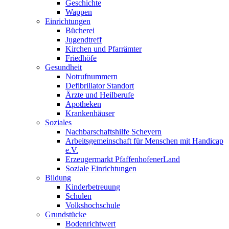
Geschichte
Wappen
Einrichtungen
Bücherei
Jugendtreff
Kirchen und Pfarrämter
Friedhöfe
Gesundheit
Notrufnummern
Defibrillator Standort
Ärzte und Heilberufe
Apotheken
Krankenhäuser
Soziales
Nachbarschaftshilfe Scheyern
Arbeitsgemeinschaft für Menschen mit Handicap
e.V.
Erzeugermarkt PfaffenhofenerLand
Soziale Einrichtungen
Bildung
Kinderbetreuung
Schulen
Volkshochschule
Grundstücke
Bodenrichtwert