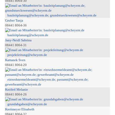
08441 8064-30
bauleitplanung@scheyern.de; grundstueckswesen@scheyern.de
Gruber Tanja
08441 8064-36
bauleitplanung@scheyern.de
Jany-Neidl Sabrina
08441 8064-31
projektleitung@scheyern.de
Kattanek Sven
08441 8064-20
einwohnermeldeamt@scheyern.de; passamt@scheyern.de;
gewerbeamt@scheyern.de
Knöferl Melanie
08441 8064-26
grundabgaben@scheyern.de
Kreitmeyer Elisabeth
08441 8064-32