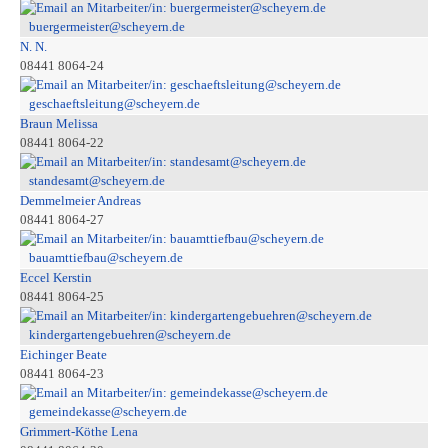
buergermeister@scheyern.de
N. N.
08441 8064-24
geschaeftsleitung@scheyern.de
Braun Melissa
08441 8064-22
standesamt@scheyern.de
Demmelmeier Andreas
08441 8064-27
bauamttiefbau@scheyern.de
Eccel Kerstin
08441 8064-25
kindergartengebuehren@scheyern.de
Eichinger Beate
08441 8064-23
gemeindekasse@scheyern.de
Grimmert-Köthe Lena