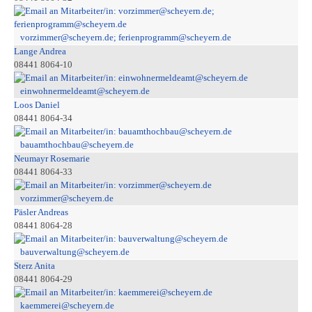
vorzimmer@scheyern.de; ferienprogramm@scheyern.de
Lange Andrea
08441 8064-10
einwohnermeldeamt@scheyern.de
Loos Daniel
08441 8064-34
bauamthochbau@scheyern.de
Neumayr Rosemarie
08441 8064-33
vorzimmer@scheyern.de
Päsler Andreas
08441 8064-28
bauverwaltung@scheyern.de
Sterz Anita
08441 8064-29
kaemmerei@scheyern.de