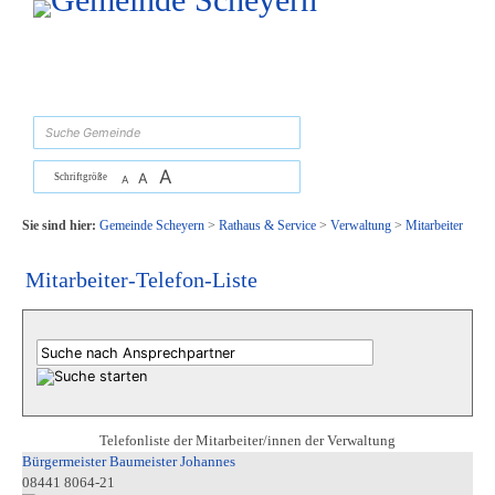
Zum Inhalt
,
zur Navigation
oder
zur Startseite
springen.
suchen
A
A
Schriftgröße
A
Sie sind hier:
Gemeinde Scheyern
>
Rathaus & Service
>
Verwaltung
>
Mitarbeiter
Mitarbeiter-Telefon-Liste
Telefonliste der Mitarbeiter/innen der Verwaltung
Bürgermeister Baumeister Johannes
08441 8064-21