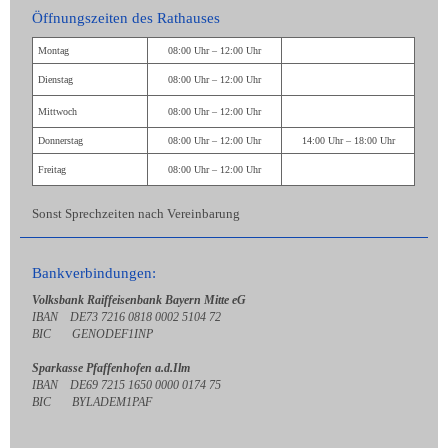
Öffnungszeiten des Rathauses
Montag
08:00 Uhr – 12:00 Uhr
Dienstag
08:00 Uhr – 12:00 Uhr
Mittwoch
08:00 Uhr – 12:00 Uhr
Donnerstag
08:00 Uhr – 12:00 Uhr
14:00 Uhr – 18:00 Uhr
Freitag
08:00 Uhr – 12:00 Uhr
Sonst Sprechzeiten nach Vereinbarung
Bankverbindungen:
Volksbank Raiffeisenbank Bayern Mitte eG
IBAN DE73 7216 0818 0002 5104 72
BIC GENODEF1INP
Sparkasse Pfaffenhofen a.d.Ilm
IBAN DE69 7215 1650 0000 0174 75
BIC BYLADEM1PAF