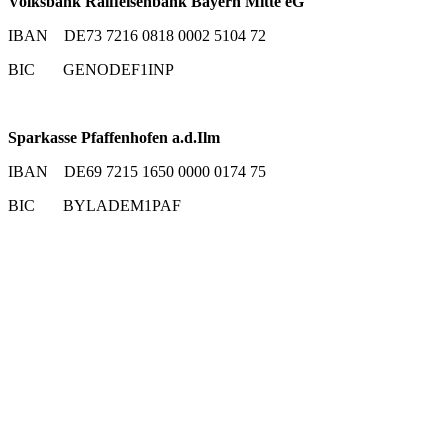
Volksbank Raiffeisenbank Bayern Mitte eG
IBAN DE73 7216 0818 0002 5104 72
BIC GENODEF1INP
Sparkasse Pfaffenhofen a.d.Ilm
IBAN DE69 7215 1650 0000 0174 75
BIC BYLADEM1PAF