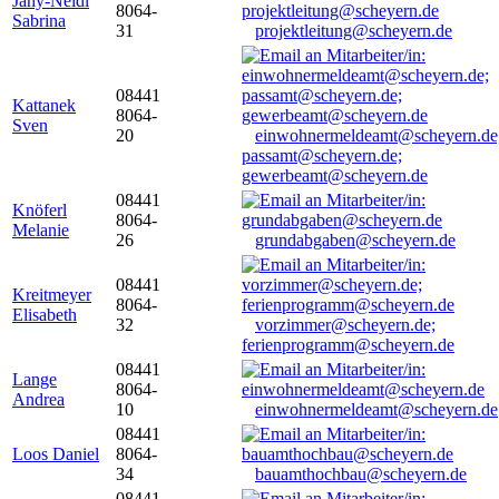
Jany-Neidl
8064-
Sabrina
31
projektleitung@scheyern.de
08441
Kattanek
8064-
Sven
20
einwohnermeldeamt@scheyern.de
passamt@scheyern.de;
gewerbeamt@scheyern.de
08441
Knöferl
8064-
Melanie
26
grundabgaben@scheyern.de
08441
Kreitmeyer
8064-
Elisabeth
32
vorzimmer@scheyern.de;
ferienprogramm@scheyern.de
08441
Lange
8064-
Andrea
10
einwohnermeldeamt@scheyern.de
08441
Loos Daniel
8064-
34
bauamthochbau@scheyern.de
08441