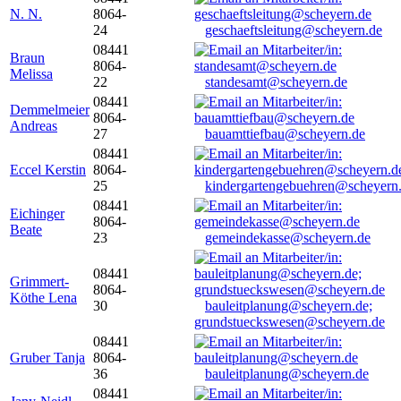
N. N.
8064-
24
geschaeftsleitung@scheyern.de
08441
Braun
8064-
Melissa
22
standesamt@scheyern.de
08441
Demmelmeier
8064-
Andreas
27
bauamttiefbau@scheyern.de
08441
Eccel Kerstin
8064-
25
kindergartengebuehren@scheyern
08441
Eichinger
8064-
Beate
23
gemeindekasse@scheyern.de
08441
Grimmert-
8064-
Köthe Lena
30
bauleitplanung@scheyern.de;
grundstueckswesen@scheyern.de
08441
Gruber Tanja
8064-
36
bauleitplanung@scheyern.de
08441