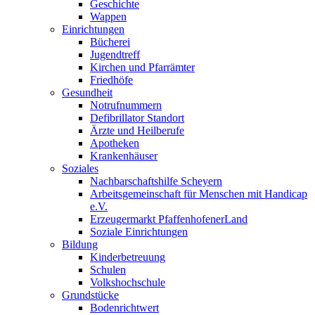
Geschichte
Wappen
Einrichtungen
Bücherei
Jugendtreff
Kirchen und Pfarrämter
Friedhöfe
Gesundheit
Notrufnummern
Defibrillator Standort
Ärzte und Heilberufe
Apotheken
Krankenhäuser
Soziales
Nachbarschaftshilfe Scheyern
Arbeitsgemeinschaft für Menschen mit Handicap
e.V.
Erzeugermarkt PfaffenhofenerLand
Soziale Einrichtungen
Bildung
Kinderbetreuung
Schulen
Volkshochschule
Grundstücke
Bodenrichtwert