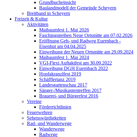
Grundbucheinsicht
Baulandmodell der Gemeinde Scheyern
Breitband in Scheyern
Freizeit & Kultur
Aktivitäten
Maibaumfest 1. Mai 2026
Faschingstreiben Neue Ortsmitte am 07.02.2026
Eröffnung Geh- und Radweg Euernbach -
Eisenhut am 04.04.2025
Einweihung der Neuen Ortsmitte am 29.09.2024
Maibaumfest 1. Mai 2024
VGI-Flexi Auftaktfest am 30.09.2022
Einweihung DGH Euernbach 2022
Hopfakranzlfest 2019
Schäfflertanz 2019
Landesgartenschau 2017
Sänger-/Musikantentreffen 2017
Brauerei- und Bürgerfest 2016
Vereine
Förderrichtlinien
Feuerwehren
Sehenswürdigkeiten
Rad- und Wanderwege
Wanderwege
Radwege