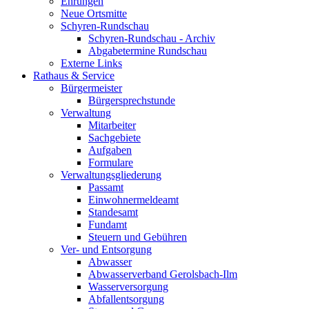
Ehrungen
Neue Ortsmitte
Schyren-Rundschau
Schyren-Rundschau - Archiv
Abgabetermine Rundschau
Externe Links
Rathaus & Service
Bürgermeister
Bürgersprechstunde
Verwaltung
Mitarbeiter
Sachgebiete
Aufgaben
Formulare
Verwaltungsgliederung
Passamt
Einwohnermeldeamt
Standesamt
Fundamt
Steuern und Gebühren
Ver- und Entsorgung
Abwasser
Abwasserverband Gerolsbach-Ilm
Wasserversorgung
Abfallentsorgung