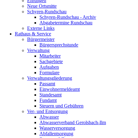
Ehrungen
Neue Ortsmitte
Schyren-Rundschau
Schyren-Rundschau - Archiv
Abgabetermine Rundschau
Externe Links
Rathaus & Service
Bürgermeister
Bürgersprechstunde
Verwaltung
Mitarbeiter
Sachgebiete
Aufgaben
Formulare
Verwaltungsgliederung
Passamt
Einwohnermeldeamt
Standesamt
Fundamt
Steuern und Gebühren
Ver- und Entsorgung
Abwasser
Abwasserverband Gerolsbach-Ilm
Wasserversorgung
Abfallentsorgung