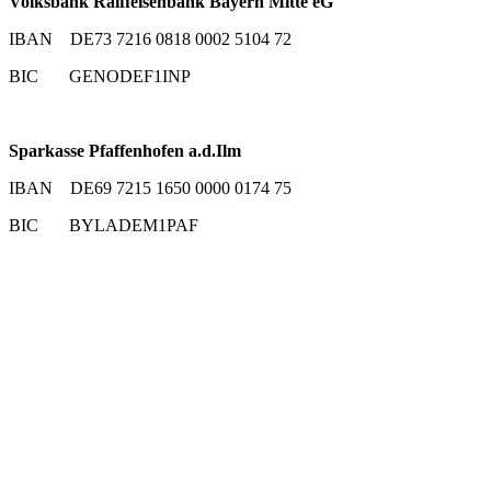
Volksbank Raiffeisenbank Bayern Mitte eG
IBAN DE73 7216 0818 0002 5104 72
BIC GENODEF1INP
Sparkasse Pfaffenhofen a.d.Ilm
IBAN DE69 7215 1650 0000 0174 75
BIC BYLADEM1PAF