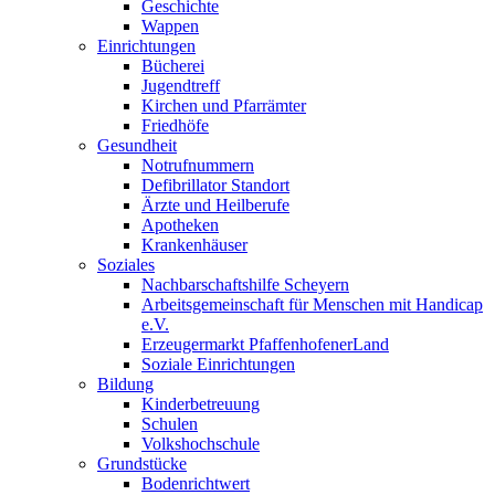
Geschichte
Wappen
Einrichtungen
Bücherei
Jugendtreff
Kirchen und Pfarrämter
Friedhöfe
Gesundheit
Notrufnummern
Defibrillator Standort
Ärzte und Heilberufe
Apotheken
Krankenhäuser
Soziales
Nachbarschaftshilfe Scheyern
Arbeitsgemeinschaft für Menschen mit Handicap
e.V.
Erzeugermarkt PfaffenhofenerLand
Soziale Einrichtungen
Bildung
Kinderbetreuung
Schulen
Volkshochschule
Grundstücke
Bodenrichtwert