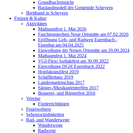
Grundbucheinsicht
Baulandmodell der Gemeinde Scheyern
Breitband in Scheyern
Freizeit & Kultur
Aktivitäten
Maibaumfest 1. Mai 2026
Faschingstreiben Neue Ortsmitte am 07.02.2026
Eröffnung Geh- und Radweg Euernbach -
Eisenhut am 04.04.2025
Einweihung der Neuen Ortsmitte am 29.09.2024
Maibaumfest 1. Mai 2024
VGI-Flexi Auftaktfest am 30.09.2022
Einweihung DGH Euernbach 2022
Hopfakranzlfest 2019
Schäfflertanz 2019
Landesgartenschau 2017
Sänger-/Musikantentreffen 2017
Brauerei- und Bürgerfest 2016
Vereine
Förderrichtlinien
Feuerwehren
Sehenswürdigkeiten
Rad- und Wanderwege
Wanderwege
Radwege