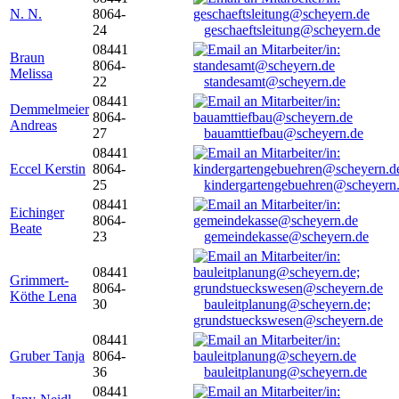
N. N.
8064-
24
geschaeftsleitung@scheyern.de
08441
Braun
8064-
Melissa
22
standesamt@scheyern.de
08441
Demmelmeier
8064-
Andreas
27
bauamttiefbau@scheyern.de
08441
Eccel Kerstin
8064-
25
kindergartengebuehren@scheyern
08441
Eichinger
8064-
Beate
23
gemeindekasse@scheyern.de
08441
Grimmert-
8064-
Köthe Lena
30
bauleitplanung@scheyern.de;
grundstueckswesen@scheyern.de
08441
Gruber Tanja
8064-
36
bauleitplanung@scheyern.de
08441