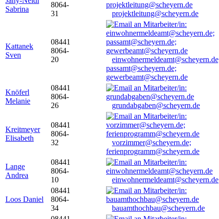
Jany-Neidl
8064-
Sabrina
31
projektleitung@scheyern.de
08441
Kattanek
8064-
Sven
20
einwohnermeldeamt@scheyern.de
passamt@scheyern.de;
gewerbeamt@scheyern.de
08441
Knöferl
8064-
Melanie
26
grundabgaben@scheyern.de
08441
Kreitmeyer
8064-
Elisabeth
32
vorzimmer@scheyern.de;
ferienprogramm@scheyern.de
08441
Lange
8064-
Andrea
10
einwohnermeldeamt@scheyern.de
08441
Loos Daniel
8064-
34
bauamthochbau@scheyern.de
08441