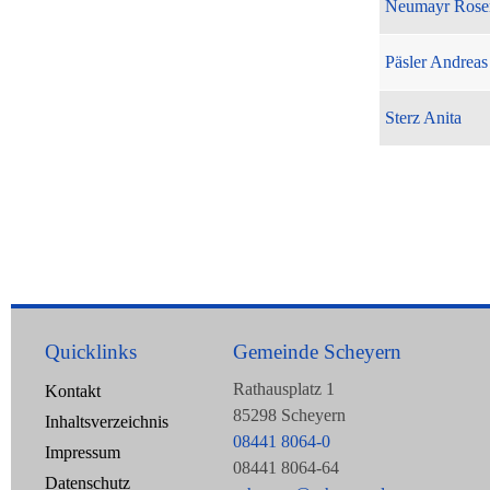
Neumayr Rose
Päsler Andreas
Sterz Anita
Quicklinks
Gemeinde Scheyern
Rathausplatz 1
Kontakt
85298 Scheyern
Inhaltsverzeichnis
08441 8064-0
Impressum
08441 8064-64
Datenschutz