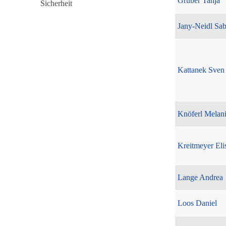
Gruber Tanja
Jany-Neidl Sab
Kattanek Sven
Knöferl Melan
Kreitmeyer Eli
Lange Andrea
Loos Daniel