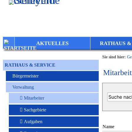
Zum Inhalt
,
zur Navigation
oder
zur Startseite
springen.
AKTUELLES
RATHAUS &
Sie sind hier:
Ge
RATHAUS & SERVICE
Mitarbeit
Bürgermeister
Verwaltung
Mitarbeiter
Sachgebiete
Aufgaben
Name