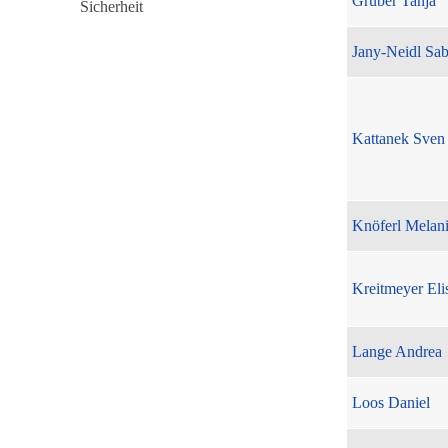
Gruber Tanja
Jany-Neidl Sab
Kattanek Sven
Knöferl Melan
Kreitmeyer Eli
Lange Andrea
Loos Daniel