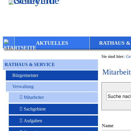
Zum Inhalt
,
zur Navigation
oder
zur Startseite
springen.
AKTUELLES
RATHAUS &
Sie sind hier:
Ge
RATHAUS & SERVICE
Mitarbeit
Bürgermeister
Verwaltung
Mitarbeiter
Sachgebiete
Aufgaben
Name