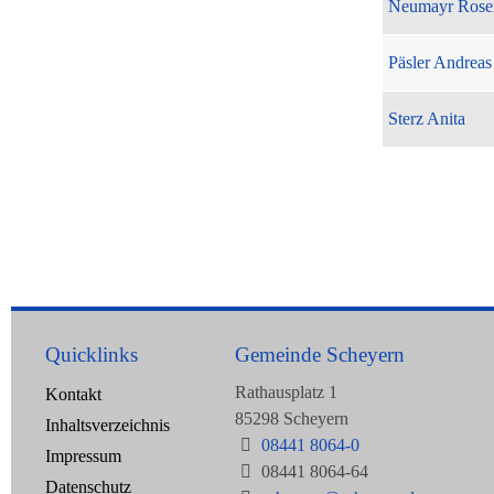
Neumayr Rose
Päsler Andreas
Sterz Anita
Quicklinks
Gemeinde Scheyern
Rathausplatz 1
Kontakt
85298 Scheyern
Inhaltsverzeichnis
08441 8064-0
Impressum
08441 8064-64
Datenschutz