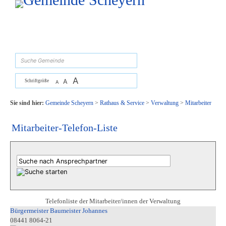
Zum Inhalt
,
zur Navigation
oder
zur Startseite
springen.
suchen
A
A
Schriftgröße
A
Sie sind hier:
Gemeinde Scheyern
>
Rathaus & Service
>
Verwaltung
>
Mitarbeiter
Mitarbeiter-Telefon-Liste
Telefonliste der Mitarbeiter/innen der Verwaltung
Bürgermeister Baumeister Johannes
08441 8064-21