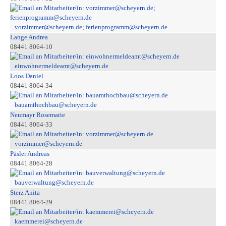
vorzimmer@scheyern.de; ferienprogramm@scheyern.de
Lange Andrea
08441 8064-10
einwohnermeldeamt@scheyern.de
Loos Daniel
08441 8064-34
bauamthochbau@scheyern.de
Neumayr Rosemarie
08441 8064-33
vorzimmer@scheyern.de
Päsler Andreas
08441 8064-28
bauverwaltung@scheyern.de
Sterz Anita
08441 8064-29
kaemmerei@scheyern.de