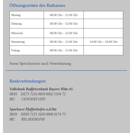
Öffnungszeiten des Rathauses
Montag
08:00 Uhr – 12:00 Uhr
Dienstag
08:00 Uhr – 12:00 Uhr
Mittwoch
08:00 Uhr – 12:00 Uhr
Donnerstag
08:00 Uhr – 12:00 Uhr
14:00 Uhr – 18:00 Uhr
Freitag
08:00 Uhr – 12:00 Uhr
Sonst Sprechzeiten nach Vereinbarung
Bankverbindungen:
Volksbank Raiffeisenbank Bayern Mitte eG
IBAN DE73 7216 0818 0002 5104 72
BIC GENODEF1INP
Sparkasse Pfaffenhofen a.d.Ilm
IBAN DE69 7215 1650 0000 0174 75
BIC BYLADEM1PAF