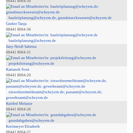
08441 8064-30
bauleitplanung@scheyern.de; grundstueckswesen@scheyern.de
Gruber Tanja
08441 8064-36
bauleitplanung@scheyern.de
Jany-Neidl Sabrina
08441 8064-31
projektleitung@scheyern.de
Kattanek Sven
08441 8064-20
einwohnermeldeamt@scheyern.de; passamt@scheyern.de;
gewerbeamt@scheyern.de
Knöferl Melanie
08441 8064-26
grundabgaben@scheyern.de
Kreitmeyer Elisabeth
08441 8064-32