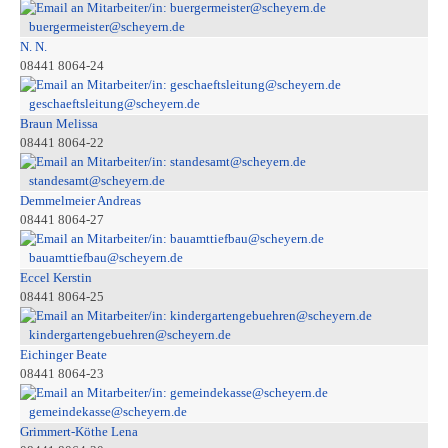
buergermeister@scheyern.de
N. N.
08441 8064-24
geschaeftsleitung@scheyern.de
Braun Melissa
08441 8064-22
standesamt@scheyern.de
Demmelmeier Andreas
08441 8064-27
bauamttiefbau@scheyern.de
Eccel Kerstin
08441 8064-25
kindergartengebuehren@scheyern.de
Eichinger Beate
08441 8064-23
gemeindekasse@scheyern.de
Grimmert-Köthe Lena