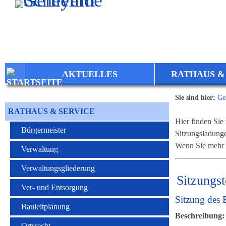
Zum Inhalt
,
zur Navigation
oder
zur Startseite
springen.
AKTUELLES
RATHAUS &
Sie sind hier:
Ge
RATHAUS & SERVICE
Hier finden Sie 
Bürgermeister
Sitzungsladung
Wenn Sie mehr I
Verwaltung
Verwaltungsgliederung
Sitzungs
Ver- und Entsorgung
Sitzung des 
Bauleitplanung
Beschreibung:
Ortsrecht