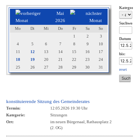
Kategorie
Mai
2026
Suchwort
Mo
Di
Mi
Do
Fr
Sa
So
1
2
3
Datum
4
5
6
7
8
9
10
11
12
13
14
15
16
17
bis:
18
19
20
21
22
23
24
25
26
27
28
29
30
31
reset
konstituierende Sitzung des Gemeinderates
Termin:
12.05.2026 19:30 Uhr
Kategorie:
Sitzungen
Ort:
im neuen Bürgersaal, Rathausplatz 2
(2. OG)