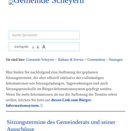
Zum Inhalt
,
zur Navigation
oder
zur Startseite
springen.
suchen
A
A
Schriftgröße
A
Sie sind hier:
Gemeinde Scheyern
>
Rathaus & Service
>
Gemeinderat
>
Sitzungen
Hier finden Sie nachfolgend eine Auflistung der geplanten
Sitzungstermine, die aber offiziell inklusive der vollständigen
Informationen wie Sitzungsladungen, Tagesordnungen und auch
Sitzungsprotokolle im Bürger-Informationssystem gepflegt werden.
Wenn Sie mehr Informationen als nur die Auflistung der Termine sehen
wollen, klicken Sie bitte auf
diesen Link zum Bürger-
Informationssystem.
Sitzungstermine des Gemeinderats und seiner
Ausschüsse