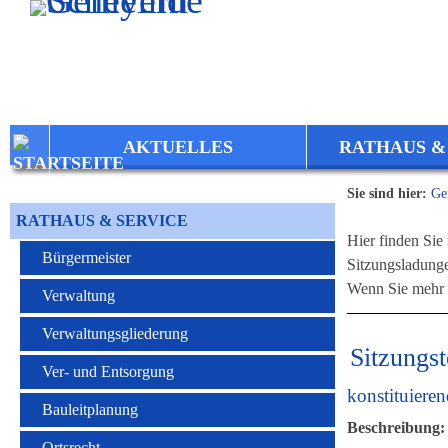
Zum Inhalt
,
zur Navigation
oder
zur Startseite
springen.
AKTUELLES
RATHAUS &
Sie sind hier:
Ge
RATHAUS & SERVICE
Hier finden Sie 
Bürgermeister
Sitzungsladung
Wenn Sie mehr I
Verwaltung
Verwaltungsgliederung
Sitzungs
Ver- und Entsorgung
konstituiere
Bauleitplanung
Beschreibung:
Ortsrecht