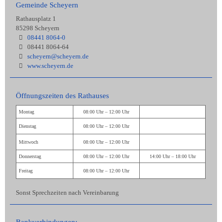
Gemeinde Scheyern
Rathausplatz 1
85298 Scheyern
08441 8064-0
08441 8064-64
scheyern@scheyern.de
www.scheyern.de
Öffnungszeiten des Rathauses
Montag
08:00 Uhr – 12:00 Uhr
Dienstag
08:00 Uhr – 12:00 Uhr
Mittwoch
08:00 Uhr – 12:00 Uhr
Donnerstag
08:00 Uhr – 12:00 Uhr
14:00 Uhr – 18:00 Uhr
Freitag
08:00 Uhr – 12:00 Uhr
Sonst Sprechzeiten nach Vereinbarung
Bankverbindungen: