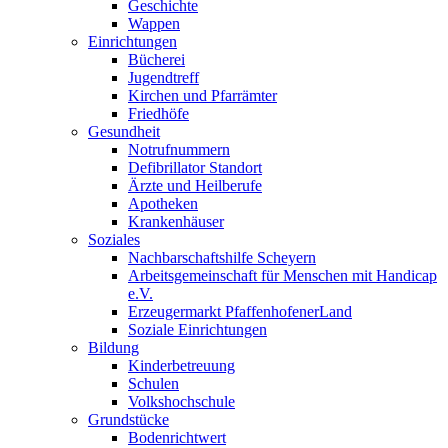
Geschichte
Wappen
Einrichtungen
Bücherei
Jugendtreff
Kirchen und Pfarrämter
Friedhöfe
Gesundheit
Notrufnummern
Defibrillator Standort
Ärzte und Heilberufe
Apotheken
Krankenhäuser
Soziales
Nachbarschaftshilfe Scheyern
Arbeitsgemeinschaft für Menschen mit Handicap
e.V.
Erzeugermarkt PfaffenhofenerLand
Soziale Einrichtungen
Bildung
Kinderbetreuung
Schulen
Volkshochschule
Grundstücke
Bodenrichtwert