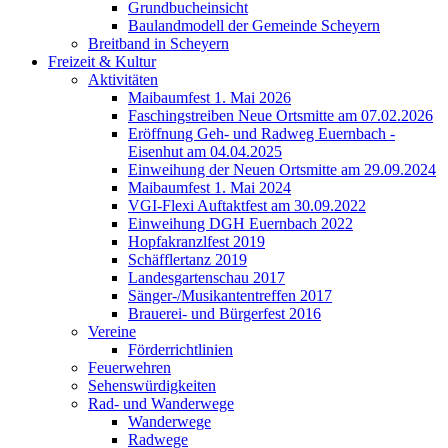
Grundbucheinsicht
Baulandmodell der Gemeinde Scheyern
Breitband in Scheyern
Freizeit & Kultur
Aktivitäten
Maibaumfest 1. Mai 2026
Faschingstreiben Neue Ortsmitte am 07.02.2026
Eröffnung Geh- und Radweg Euernbach -
Eisenhut am 04.04.2025
Einweihung der Neuen Ortsmitte am 29.09.2024
Maibaumfest 1. Mai 2024
VGI-Flexi Auftaktfest am 30.09.2022
Einweihung DGH Euernbach 2022
Hopfakranzlfest 2019
Schäfflertanz 2019
Landesgartenschau 2017
Sänger-/Musikantentreffen 2017
Brauerei- und Bürgerfest 2016
Vereine
Förderrichtlinien
Feuerwehren
Sehenswürdigkeiten
Rad- und Wanderwege
Wanderwege
Radwege