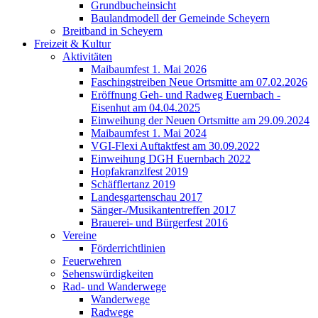
Grundbucheinsicht
Baulandmodell der Gemeinde Scheyern
Breitband in Scheyern
Freizeit & Kultur
Aktivitäten
Maibaumfest 1. Mai 2026
Faschingstreiben Neue Ortsmitte am 07.02.2026
Eröffnung Geh- und Radweg Euernbach -
Eisenhut am 04.04.2025
Einweihung der Neuen Ortsmitte am 29.09.2024
Maibaumfest 1. Mai 2024
VGI-Flexi Auftaktfest am 30.09.2022
Einweihung DGH Euernbach 2022
Hopfakranzlfest 2019
Schäfflertanz 2019
Landesgartenschau 2017
Sänger-/Musikantentreffen 2017
Brauerei- und Bürgerfest 2016
Vereine
Förderrichtlinien
Feuerwehren
Sehenswürdigkeiten
Rad- und Wanderwege
Wanderwege
Radwege