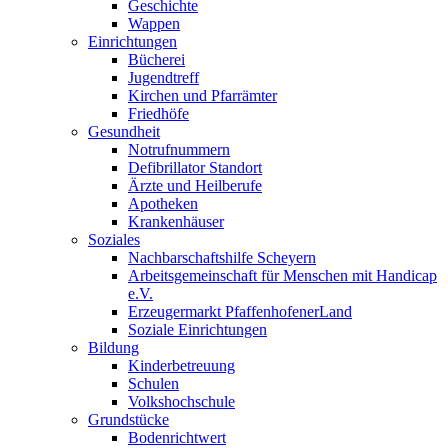
Geschichte
Wappen
Einrichtungen
Bücherei
Jugendtreff
Kirchen und Pfarrämter
Friedhöfe
Gesundheit
Notrufnummern
Defibrillator Standort
Ärzte und Heilberufe
Apotheken
Krankenhäuser
Soziales
Nachbarschaftshilfe Scheyern
Arbeitsgemeinschaft für Menschen mit Handicap
e.V.
Erzeugermarkt PfaffenhofenerLand
Soziale Einrichtungen
Bildung
Kinderbetreuung
Schulen
Volkshochschule
Grundstücke
Bodenrichtwert