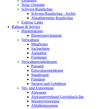
Ehrungen
Neue Ortsmitte
Schyren-Rundschau
Schyren-Rundschau - Archiv
Abgabetermine Rundschau
Externe Links
Rathaus & Service
Bürgermeister
Bürgersprechstunde
Verwaltung
Mitarbeiter
Sachgebiete
Aufgaben
Formulare
Verwaltungsgliederung
Passamt
Einwohnermeldeamt
Standesamt
Fundamt
Steuern und Gebühren
Ver- und Entsorgung
Abwasser
Abwasserverband Gerolsbach-Ilm
Wasserversorgung
Abfallentsorgung