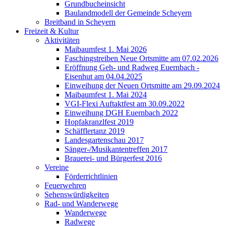
Grundbucheinsicht
Baulandmodell der Gemeinde Scheyern
Breitband in Scheyern
Freizeit & Kultur
Aktivitäten
Maibaumfest 1. Mai 2026
Faschingstreiben Neue Ortsmitte am 07.02.2026
Eröffnung Geh- und Radweg Euernbach -
Eisenhut am 04.04.2025
Einweihung der Neuen Ortsmitte am 29.09.2024
Maibaumfest 1. Mai 2024
VGI-Flexi Auftaktfest am 30.09.2022
Einweihung DGH Euernbach 2022
Hopfakranzlfest 2019
Schäfflertanz 2019
Landesgartenschau 2017
Sänger-/Musikantentreffen 2017
Brauerei- und Bürgerfest 2016
Vereine
Förderrichtlinien
Feuerwehren
Sehenswürdigkeiten
Rad- und Wanderwege
Wanderwege
Radwege