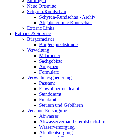
Ehrungen
Neue Ortsmitte
Schyren-Rundschau
Schyren-Rundschau - Archiv
Abgabetermine Rundschau
Externe Links
Rathaus & Service
Bürgermeister
Bürgersprechstunde
Verwaltung
Mitarbeiter
Sachgebiete
Aufgaben
Formulare
Verwaltungsgliederung
Passamt
Einwohnermeldeamt
Standesamt
Fundamt
Steuern und Gebühren
Ver- und Entsorgung
Abwasser
Abwasserverband Gerolsbach-Ilm
Wasserversorgung
Abfallentsorgung