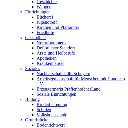
Geschichte
Wappen
Einrichtungen
Bücherei
Jugendtreff
Kirchen und Pfarrämter
Friedhöfe
Gesundheit
Notrufnummern
Defibrillator Standort
Ärzte und Heilberufe
Apotheken
Krankenhäuser
Soziales
Nachbarschaftshilfe Scheyern
Arbeitsgemeinschaft für Menschen mit Handicap
e.V.
Erzeugermarkt PfaffenhofenerLand
Soziale Einrichtungen
Bildung
Kinderbetreuung
Schulen
Volkshochschule
Grundstücke
Bodenrichtwert