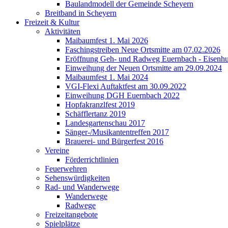
Baulandmodell der Gemeinde Scheyern
Breitband in Scheyern
Freizeit & Kultur
Aktivitäten
Maibaumfest 1. Mai 2026
Faschingstreiben Neue Ortsmitte am 07.02.2026
Eröffnung Geh- und Radweg Euernbach - Eisenhu
Einweihung der Neuen Ortsmitte am 29.09.2024
Maibaumfest 1. Mai 2024
VGI-Flexi Auftaktfest am 30.09.2022
Einweihung DGH Euernbach 2022
Hopfakranzlfest 2019
Schäfflertanz 2019
Landesgartenschau 2017
Sänger-/Musikantentreffen 2017
Brauerei- und Bürgerfest 2016
Vereine
Förderrichtlinien
Feuerwehren
Sehenswürdigkeiten
Rad- und Wanderwege
Wanderwege
Radwege
Freizeitangebote
Spielplätze