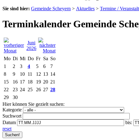
Sie sind hier:
Gemeinde Scheyern
>
Aktuelles
>
Termine / Veranstal
Terminkalender Gemeinde Sche
Juni
2026
Mo
Di
Mi
Do
Fr
Sa
So
1
2
3
4
5
6
7
8
9
10
11
12
13
14
15
16
17
18
19
20
21
22
23
24
25
26
27
28
29
30
Hier können Sie gezielt suchen:
Kategorie
Suchwort
Datum
bis:
reset