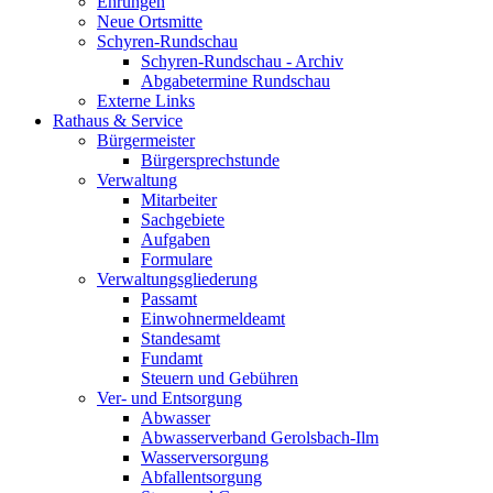
Ehrungen
Neue Ortsmitte
Schyren-Rundschau
Schyren-Rundschau - Archiv
Abgabetermine Rundschau
Externe Links
Rathaus & Service
Bürgermeister
Bürgersprechstunde
Verwaltung
Mitarbeiter
Sachgebiete
Aufgaben
Formulare
Verwaltungsgliederung
Passamt
Einwohnermeldeamt
Standesamt
Fundamt
Steuern und Gebühren
Ver- und Entsorgung
Abwasser
Abwasserverband Gerolsbach-Ilm
Wasserversorgung
Abfallentsorgung