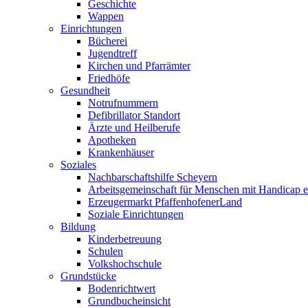
Geschichte
Wappen
Einrichtungen
Bücherei
Jugendtreff
Kirchen und Pfarrämter
Friedhöfe
Gesundheit
Notrufnummern
Defibrillator Standort
Ärzte und Heilberufe
Apotheken
Krankenhäuser
Soziales
Nachbarschaftshilfe Scheyern
Arbeitsgemeinschaft für Menschen mit Handicap e
Erzeugermarkt PfaffenhofenerLand
Soziale Einrichtungen
Bildung
Kinderbetreuung
Schulen
Volkshochschule
Grundstücke
Bodenrichtwert
Grundbucheinsicht