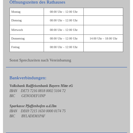
Öffnungszeiten des Rathauses
Montag
08:00 Uhr – 12:00 Uhr
Dienstag
08:00 Uhr – 12:00 Uhr
Mittwoch
08:00 Uhr – 12:00 Uhr
Donnerstag
08:00 Uhr – 12:00 Uhr
14:00 Uhr – 18:00 Uhr
Freitag
08:00 Uhr – 12:00 Uhr
Sonst Sprechzeiten nach Vereinbarung
Bankverbindungen:
Volksbank Raiffeisenbank Bayern Mitte eG
IBAN DE73 7216 0818 0002 5104 72
BIC GENODEF1INP
Sparkasse Pfaffenhofen a.d.Ilm
IBAN DE69 7215 1650 0000 0174 75
BIC BYLADEM1PAF