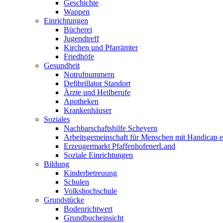
Geschichte
Wappen
Einrichtungen
Bücherei
Jugendtreff
Kirchen und Pfarrämter
Friedhöfe
Gesundheit
Notrufnummern
Defibrillator Standort
Ärzte und Heilberufe
Apotheken
Krankenhäuser
Soziales
Nachbarschaftshilfe Scheyern
Arbeitsgemeinschaft für Menschen mit Handicap e
Erzeugermarkt PfaffenhofenerLand
Soziale Einrichtungen
Bildung
Kinderbetreuung
Schulen
Volkshochschule
Grundstücke
Bodenrichtwert
Grundbucheinsicht