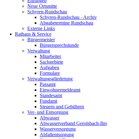
Ehrungen
Neue Ortsmitte
Schyren-Rundschau
Schyren-Rundschau - Archiv
Abgabetermine Rundschau
Externe Links
Rathaus & Service
Bürgermeister
Bürgersprechstunde
Verwaltung
Mitarbeiter
Sachgebiete
Aufgaben
Formulare
Verwaltungsgliederung
Passamt
Einwohnermeldeamt
Standesamt
Fundamt
Steuern und Gebühren
Ver- und Entsorgung
Abwasser
Abwasserverband Gerolsbach-Ilm
Wasserversorgung
Abfallentsorgung