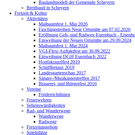
Baulandmodell der Gemeinde Scheyern
Breitband in Scheyern
Freizeit & Kultur
Aktivitäten
Maibaumfest 1. Mai 2026
Faschingstreiben Neue Ortsmitte am 07.02.2026
Eröffnung Geh- und Radweg Euernbach - Eisenhu
Einweihung der Neuen Ortsmitte am 29.09.2024
Maibaumfest 1. Mai 2024
VGI-Flexi Auftaktfest am 30.09.2022
Einweihung DGH Euernbach 2022
Hopfakranzlfest 2019
Schäfflertanz 2019
Landesgartenschau 2017
Sänger-/Musikantentreffen 2017
Brauerei- und Bürgerfest 2016
Vereine
Förderrichtlinien
Feuerwehren
Sehenswürdigkeiten
Rad- und Wanderwege
Wanderwege
Radwege
Freizeitangebote
Spielplätze