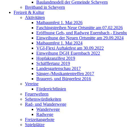
Baulandmodell der Gemeinde Scheyern
Breitband in Scheyern
Freizeit & Kultur
Aktivitäten
Maibaumfest 1. Mai 2026
Faschingstreiben Neue Ortsmitte am 07.02.2026
Eröffnung Geh- und Radweg Euernbach - Eisenhu
Einweihung der Neuen Ortsmitte am 29.09.2024
Maibaumfest 1. Mai 2024
VGI-Flexi Auftaktfest am 30.09.2022
Einweihung DGH Euernbach 2022
Hopfakranzlfest 2019
Schäfflertanz 2019
Landesgartenschau 2017
Sänger-/Musikantentreffen 2017
Brauerei- und Bürgerfest 2016
Vereine
Förderrichtlinien
Feuerwehren
Sehenswürdigkeiten
Rad- und Wanderwege
Wanderwege
Radwege
Freizeitangebote
Spielplätze