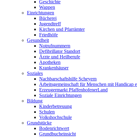
Geschichte
Wappen
Einrichtungen
Bücherei
Jugendtreff
Kirchen und Pfarrämter
Friedhöfe
Gesundheit
Notrufnummern
Defibrillator Standort
Ärzte und Heilberufe
Apotheken
Krankenhäuser
Soziales
Nachbarschaftshilfe Scheyern
Arbeitsgemeinschaft für Menschen mit Handicap e
Erzeugermarkt PfaffenhofenerLand
Soziale Einrichtungen
Bildung
Kinderbetreuung
Schulen
Volkshochschule
Grundstücke
Bodenrichtwert
Grundbucheinsicht