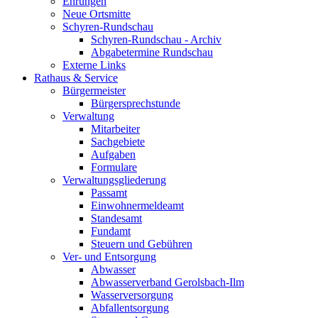
Ehrungen
Neue Ortsmitte
Schyren-Rundschau
Schyren-Rundschau - Archiv
Abgabetermine Rundschau
Externe Links
Rathaus & Service
Bürgermeister
Bürgersprechstunde
Verwaltung
Mitarbeiter
Sachgebiete
Aufgaben
Formulare
Verwaltungsgliederung
Passamt
Einwohnermeldeamt
Standesamt
Fundamt
Steuern und Gebühren
Ver- und Entsorgung
Abwasser
Abwasserverband Gerolsbach-Ilm
Wasserversorgung
Abfallentsorgung