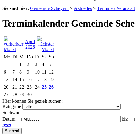
Sie sind hier:
Gemeinde Scheyern
>
Aktuelles
>
Termine / Veranstal
Terminkalender Gemeinde Sche
April
2026
Mo
Di
Mi
Do
Fr
Sa
So
1
2
3
4
5
6
7
8
9
10
11
12
13
14
15
16
17
18
19
20
21
22
23
24
25
26
27
28
29
30
Hier können Sie gezielt suchen:
Kategorie
Suchwort
Datum
bis:
reset