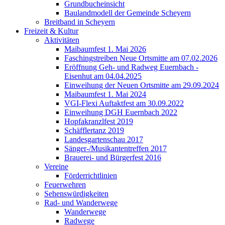
Grundbucheinsicht
Baulandmodell der Gemeinde Scheyern
Breitband in Scheyern
Freizeit & Kultur
Aktivitäten
Maibaumfest 1. Mai 2026
Faschingstreiben Neue Ortsmitte am 07.02.2026
Eröffnung Geh- und Radweg Euernbach -
Eisenhut am 04.04.2025
Einweihung der Neuen Ortsmitte am 29.09.2024
Maibaumfest 1. Mai 2024
VGI-Flexi Auftaktfest am 30.09.2022
Einweihung DGH Euernbach 2022
Hopfakranzlfest 2019
Schäfflertanz 2019
Landesgartenschau 2017
Sänger-/Musikantentreffen 2017
Brauerei- und Bürgerfest 2016
Vereine
Förderrichtlinien
Feuerwehren
Sehenswürdigkeiten
Rad- und Wanderwege
Wanderwege
Radwege