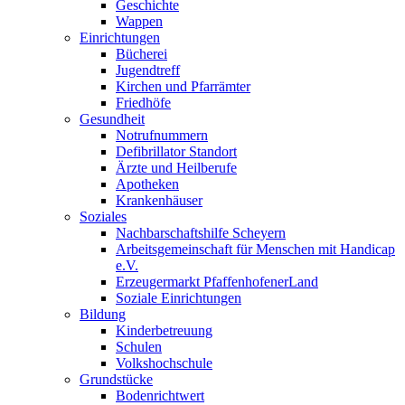
Geschichte
Wappen
Einrichtungen
Bücherei
Jugendtreff
Kirchen und Pfarrämter
Friedhöfe
Gesundheit
Notrufnummern
Defibrillator Standort
Ärzte und Heilberufe
Apotheken
Krankenhäuser
Soziales
Nachbarschaftshilfe Scheyern
Arbeitsgemeinschaft für Menschen mit Handicap
e.V.
Erzeugermarkt PfaffenhofenerLand
Soziale Einrichtungen
Bildung
Kinderbetreuung
Schulen
Volkshochschule
Grundstücke
Bodenrichtwert