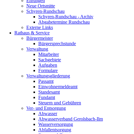
Ehrungen
Neue Ortsmitte
Schyren-Rundschau
Schyren-Rundschau - Archiv
Abgabetermine Rundschau
Externe Links
Rathaus & Service
Bürgermeister
Bürgersprechstunde
Verwaltung
Mitarbeiter
Sachgebiete
Aufgaben
Formulare
Verwaltungsgliederung
Passamt
Einwohnermeldeamt
Standesamt
Fundamt
Steuern und Gebühren
Ver- und Entsorgung
Abwasser
Abwasserverband Gerolsbach-Ilm
Wasserversorgung
Abfallentsorgung