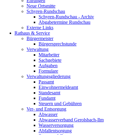
Ehrungen
Neue Ortsmitte
Schyren-Rundschau
Schyren-Rundschau - Archiv
Abgabetermine Rundschau
Externe Links
Rathaus & Service
Bürgermeister
Bürgersprechstunde
Verwaltung
Mitarbeiter
Sachgebiete
Aufgaben
Formulare
Verwaltungsgliederung
Passamt
Einwohnermeldeamt
Standesamt
Fundamt
Steuern und Gebühren
Ver- und Entsorgung
Abwasser
Abwasserverband Gerolsbach-Ilm
Wasserversorgung
Abfallentsorgung