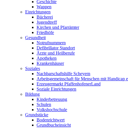
Geschichte
Wappen
Einrichtungen
Bücherei
Jugendtreff
Kirchen und Pfarrämter
Friedhöfe
Gesundheit
Notrufnummern
Defibrillator Standort
Ärzte und Heilberufe
Apotheken
Krankenhäuser
Soziales
Nachbarschaftshilfe Scheyern
Arbeitsgemeinschaft für Menschen mit Handicap e
Erzeugermarkt PfaffenhofenerLand
Soziale Einrichtungen
Bildung
Kinderbetreuung
Schulen
Volkshochschule
Grundstücke
Bodenrichtwert
Grundbucheinsicht