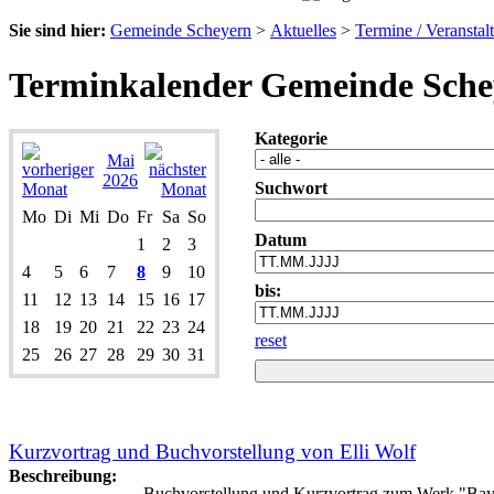
Sie sind hier:
Gemeinde Scheyern
>
Aktuelles
>
Termine / Veranstal
Terminkalender Gemeinde Sche
Kategorie
Mai
2026
Suchwort
Mo
Di
Mi
Do
Fr
Sa
So
Datum
1
2
3
4
5
6
7
8
9
10
bis:
11
12
13
14
15
16
17
18
19
20
21
22
23
24
reset
25
26
27
28
29
30
31
Kurzvortrag und Buchvorstellung von Elli Wolf
Beschreibung:
Buchvorstellung und Kurzvortrag zum Werk "Baye