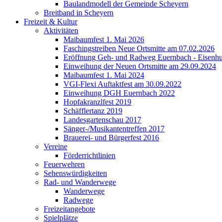
Baulandmodell der Gemeinde Scheyern
Breitband in Scheyern
Freizeit & Kultur
Aktivitäten
Maibaumfest 1. Mai 2026
Faschingstreiben Neue Ortsmitte am 07.02.2026
Eröffnung Geh- und Radweg Euernbach - Eisenhu
Einweihung der Neuen Ortsmitte am 29.09.2024
Maibaumfest 1. Mai 2024
VGI-Flexi Auftaktfest am 30.09.2022
Einweihung DGH Euernbach 2022
Hopfakranzlfest 2019
Schäfflertanz 2019
Landesgartenschau 2017
Sänger-/Musikantentreffen 2017
Brauerei- und Bürgerfest 2016
Vereine
Förderrichtlinien
Feuerwehren
Sehenswürdigkeiten
Rad- und Wanderwege
Wanderwege
Radwege
Freizeitangebote
Spielplätze