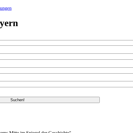
tungen
yern
rns Mitte im Spiegel der Geschichte"