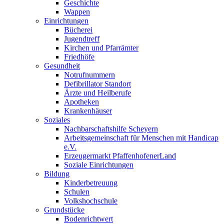
Geschichte
Wappen
Einrichtungen
Bücherei
Jugendtreff
Kirchen und Pfarrämter
Friedhöfe
Gesundheit
Notrufnummern
Defibrillator Standort
Ärzte und Heilberufe
Apotheken
Krankenhäuser
Soziales
Nachbarschaftshilfe Scheyern
Arbeitsgemeinschaft für Menschen mit Handicap
e.V.
Erzeugermarkt PfaffenhofenerLand
Soziale Einrichtungen
Bildung
Kinderbetreuung
Schulen
Volkshochschule
Grundstücke
Bodenrichtwert