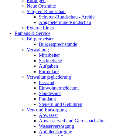
Ehrungen
Neue Ortsmitte
Schyren-Rundschau
Schyren-Rundschau - Archiv
Abgabetermine Rundschau
Externe Links
Rathaus & Service
Bürgermeister
Bürgersprechstunde
Verwaltung
Mitarbeiter
Sachgebiete
Aufgaben
Formulare
Verwaltungsgliederung
Passamt
Einwohnermeldeamt
Standesamt
Fundamt
Steuern und Gebühren
Ver- und Entsorgung
Abwasser
Abwasserverband Gerolsbach-Ilm
Wasserversorgung
Abfallentsorgung