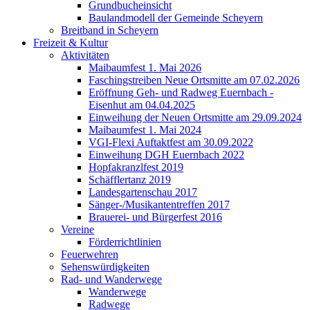
Grundbucheinsicht
Baulandmodell der Gemeinde Scheyern
Breitband in Scheyern
Freizeit & Kultur
Aktivitäten
Maibaumfest 1. Mai 2026
Faschingstreiben Neue Ortsmitte am 07.02.2026
Eröffnung Geh- und Radweg Euernbach -
Eisenhut am 04.04.2025
Einweihung der Neuen Ortsmitte am 29.09.2024
Maibaumfest 1. Mai 2024
VGI-Flexi Auftaktfest am 30.09.2022
Einweihung DGH Euernbach 2022
Hopfakranzlfest 2019
Schäfflertanz 2019
Landesgartenschau 2017
Sänger-/Musikantentreffen 2017
Brauerei- und Bürgerfest 2016
Vereine
Förderrichtlinien
Feuerwehren
Sehenswürdigkeiten
Rad- und Wanderwege
Wanderwege
Radwege