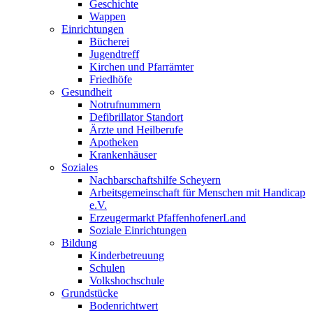
Geschichte
Wappen
Einrichtungen
Bücherei
Jugendtreff
Kirchen und Pfarrämter
Friedhöfe
Gesundheit
Notrufnummern
Defibrillator Standort
Ärzte und Heilberufe
Apotheken
Krankenhäuser
Soziales
Nachbarschaftshilfe Scheyern
Arbeitsgemeinschaft für Menschen mit Handicap
e.V.
Erzeugermarkt PfaffenhofenerLand
Soziale Einrichtungen
Bildung
Kinderbetreuung
Schulen
Volkshochschule
Grundstücke
Bodenrichtwert