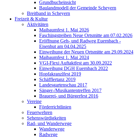
Grundbucheinsicht
Baulandmodell der Gemeinde Scheyern
Breitband in Scheyern
Freizeit & Kultur
Aktivitäten
Maibaumfest 1. Mai 2026
Faschingstreiben Neue Ortsmitte am 07.02.2026
Eröffnung Geh- und Radweg Euernbach -
Eisenhut am 04.04.2025
Einweihung der Neuen Ortsmitte am 29.09.2024
Maibaumfest 1. Mai 2024
VGI-Flexi Auftaktfest am 30.09.2022
Einweihung DGH Euernbach 2022
Hopfakranzlfest 2019
Schäfflertanz 2019
Landesgartenschau 2017
Sänger-/Musikantentreffen 2017
Brauerei- und Bürgerfest 2016
Vereine
Förderrichtlinien
Feuerwehren
Sehenswürdigkeiten
Rad- und Wanderwege
Wanderwege
Radwege