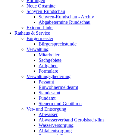
Ehrungen
Neue Ortsmitte
Schyren-Rundschau
Schyren-Rundschau - Archiv
Abgabetermine Rundschau
Externe Links
Rathaus & Service
Bürgermeister
Bürgersprechstunde
Verwaltung
Mitarbeiter
Sachgebiete
Aufgaben
Formulare
Verwaltungsgliederung
Passamt
Einwohnermeldeamt
Standesamt
Fundamt
Steuern und Gebühren
Ver- und Entsorgung
Abwasser
Abwasserverband Gerolsbach-Ilm
Wasserversorgung
Abfallentsorgung