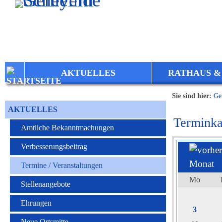
Zum Inhalt
,
zur Navigation
oder
zur Startseite
springen.
AKTUELLES
RATHAUS &
Sie sind hier:
Ge
AKTUELLES
Terminka
Amtliche Bekanntmachungen
Verbesserungsbeitrag
Termine / Veranstaltungen
Mo
Stellenangebote
Ehrungen
3
Neue Ortsmitte