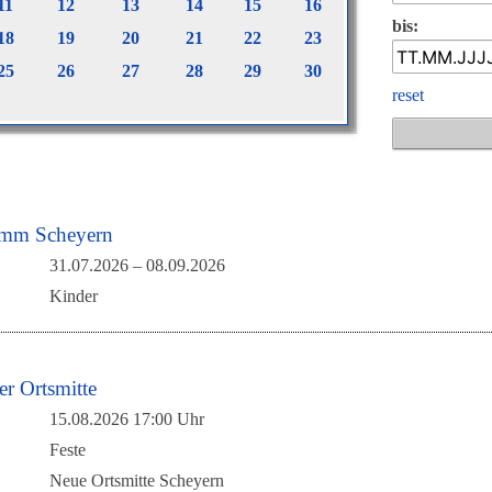
11
12
13
14
15
16
bis:
18
19
20
21
22
23
25
26
27
28
29
30
reset
amm Scheyern
31.07.2026
–
08.09.2026
Kinder
er Ortsmitte
15.08.2026 17:00 Uhr
Feste
Neue Ortsmitte Scheyern