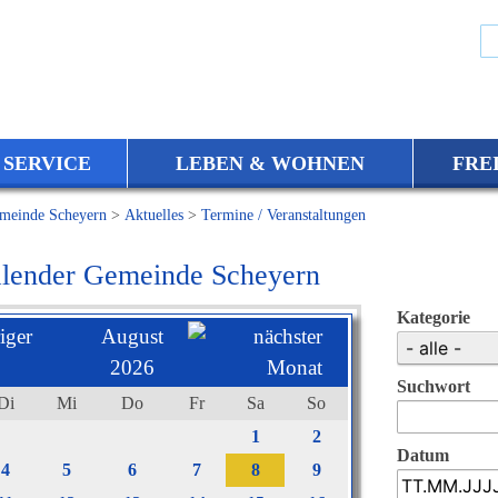
 SERVICE
LEBEN & WOHNEN
FRE
meinde Scheyern
>
Aktuelles
>
Termine / Veranstaltungen
lender Gemeinde Scheyern
Kategorie
August
2026
Suchwort
Di
Mi
Do
Fr
Sa
So
1
2
Datum
4
5
6
7
8
9