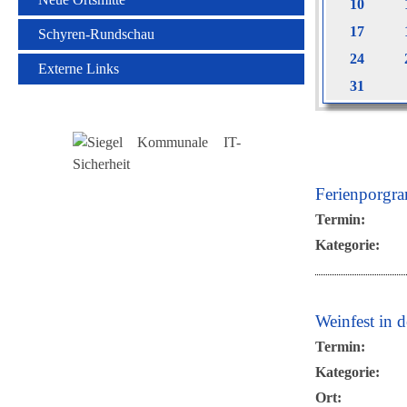
10
17
Schyren-Rundschau
24
Externe Links
31
Ferienporgr
Termin:
Kategorie:
Weinfest in d
Termin:
Kategorie:
Ort: