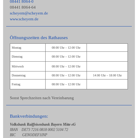
08441 8064-0
08441 8064-64
scheyern@scheyern.de
www.scheyern.de
Öffnungszeiten des Rathauses
Montag
08:00 Uhr – 12:00 Uhr
Dienstag
08:00 Uhr – 12:00 Uhr
Mittwoch
08:00 Uhr – 12:00 Uhr
Donnerstag
08:00 Uhr – 12:00 Uhr
14:00 Uhr – 18:00 Uhr
Freitag
08:00 Uhr – 12:00 Uhr
Sonst Sprechzeiten nach Vereinbarung
Bankverbindungen:
Volksbank Raiffeisenbank Bayern Mitte eG
IBAN DE73 7216 0818 0002 5104 72
BIC GENODEF1INP