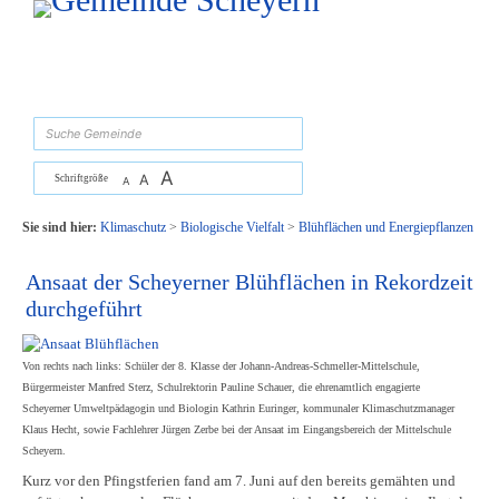
Zum Inhalt
,
zur Navigation
oder
zur Startseite
springen.
suchen
A
A
Schriftgröße
A
Sie sind hier:
Klimaschutz
>
Biologische Vielfalt
>
Blühflächen und Energiepflanzen
Ansaat der Scheyerner Blühflächen in Rekordzeit
durchgeführt
Von rechts nach links: Schüler der 8. Klasse der Johann-Andreas-Schmeller-Mittelschule,
Bürgermeister Manfred Sterz, Schulrektorin Pauline Schauer, die ehrenamtlich engagierte
Scheyerner Umweltpädagogin und Biologin Kathrin Euringer, kommunaler Klimaschutzmanager
Klaus Hecht, sowie Fachlehrer Jürgen Zerbe bei der Ansaat im Eingangsbereich der Mittelschule
Scheyern.
Kurz vor den Pfingstferien fand am 7. Juni auf den bereits gemähten und