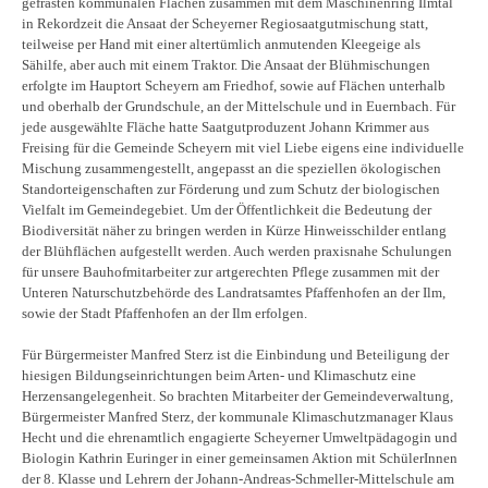
gefrästen kommunalen Flächen zusammen mit dem Maschinenring Ilmtal
in Rekordzeit die Ansaat der Scheyerner Regiosaatgutmischung statt,
teilweise per Hand mit einer altertümlich anmutenden Kleegeige als
Sähilfe, aber auch mit einem Traktor. Die Ansaat der Blühmischungen
erfolgte im Hauptort Scheyern am Friedhof, sowie auf Flächen unterhalb
und oberhalb der Grundschule, an der Mittelschule und in Euernbach. Für
jede ausgewählte Fläche hatte Saatgutproduzent Johann Krimmer aus
Freising für die Gemeinde Scheyern mit viel Liebe eigens eine individuelle
Mischung zusammengestellt, angepasst an die speziellen ökologischen
Standorteigenschaften zur Förderung und zum Schutz der biologischen
Vielfalt im Gemeindegebiet. Um der Öffentlichkeit die Bedeutung der
Biodiversität näher zu bringen werden in Kürze Hinweisschilder entlang
der Blühflächen aufgestellt werden. Auch werden praxisnahe Schulungen
für unsere Bauhofmitarbeiter zur artgerechten Pflege zusammen mit der
Unteren Naturschutzbehörde des Landratsamtes Pfaffenhofen an der Ilm,
sowie der Stadt Pfaffenhofen an der Ilm erfolgen.
Für Bürgermeister Manfred Sterz ist die Einbindung und Beteiligung der
hiesigen Bildungseinrichtungen beim Arten- und Klimaschutz eine
Herzensangelegenheit. So brachten Mitarbeiter der Gemeindeverwaltung,
Bürgermeister Manfred Sterz, der kommunale Klimaschutzmanager Klaus
Hecht und die ehrenamtlich engagierte Scheyerner Umweltpädagogin und
Biologin Kathrin Euringer in einer gemeinsamen Aktion mit SchülerInnen
der 8. Klasse und Lehrern der Johann-Andreas-Schmeller-Mittelschule am