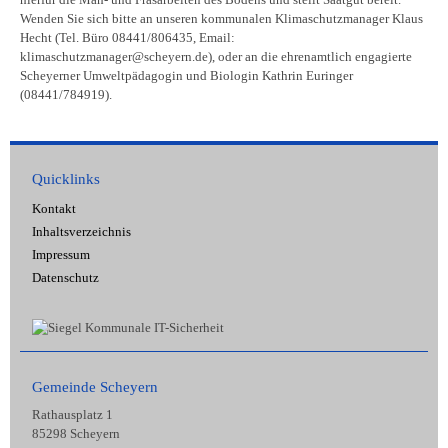
hierfür die Mäh- und Fräsarbeiten des Bodens und stellt Saatgut bereit.
Wenden Sie sich bitte an unseren kommunalen Klimaschutzmanager Klaus
Hecht (Tel. Büro 08441/806435, Email:
klimaschutzmanager@scheyern.de), oder an die ehrenamtlich engagierte
Scheyerner Umweltpädagogin und Biologin Kathrin Euringer
(08441/784919).
Quicklinks
Kontakt
Inhaltsverzeichnis
Impressum
Datenschutz
Gemeinde Scheyern
Rathausplatz 1
85298 Scheyern