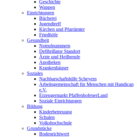
Geschichte
Wappen
Einrichtungen
Bücherei
Jugendtreff
Kirchen und Pfarrämter
Friedhöfe
Gesundheit
Notrufnummern
Defibrillator Standort
Ärzte und Heilberufe
Apotheken
Krankenhäuser
Soziales
Nachbarschaftshilfe Scheyern
Arbeitsgemeinschaft für Menschen mit Handicap
e.V.
Erzeugermarkt PfaffenhofenerLand
Soziale Einrichtungen
Bildung
Kinderbetreuung
Schulen
Volkshochschule
Grundstücke
Bodenrichtwert