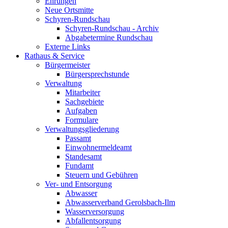
Ehrungen
Neue Ortsmitte
Schyren-Rundschau
Schyren-Rundschau - Archiv
Abgabetermine Rundschau
Externe Links
Rathaus & Service
Bürgermeister
Bürgersprechstunde
Verwaltung
Mitarbeiter
Sachgebiete
Aufgaben
Formulare
Verwaltungsgliederung
Passamt
Einwohnermeldeamt
Standesamt
Fundamt
Steuern und Gebühren
Ver- und Entsorgung
Abwasser
Abwasserverband Gerolsbach-Ilm
Wasserversorgung
Abfallentsorgung