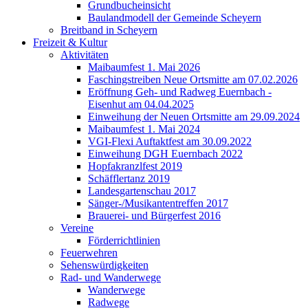
Grundbucheinsicht
Baulandmodell der Gemeinde Scheyern
Breitband in Scheyern
Freizeit & Kultur
Aktivitäten
Maibaumfest 1. Mai 2026
Faschingstreiben Neue Ortsmitte am 07.02.2026
Eröffnung Geh- und Radweg Euernbach -
Eisenhut am 04.04.2025
Einweihung der Neuen Ortsmitte am 29.09.2024
Maibaumfest 1. Mai 2024
VGI-Flexi Auftaktfest am 30.09.2022
Einweihung DGH Euernbach 2022
Hopfakranzlfest 2019
Schäfflertanz 2019
Landesgartenschau 2017
Sänger-/Musikantentreffen 2017
Brauerei- und Bürgerfest 2016
Vereine
Förderrichtlinien
Feuerwehren
Sehenswürdigkeiten
Rad- und Wanderwege
Wanderwege
Radwege