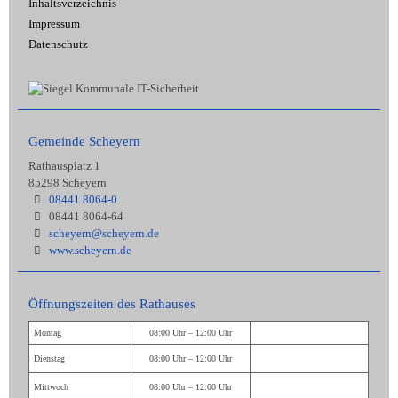
Inhaltsverzeichnis
Impressum
Datenschutz
Gemeinde Scheyern
Rathausplatz 1
85298 Scheyern
08441 8064-0
08441 8064-64
scheyern@scheyern.de
www.scheyern.de
Öffnungszeiten des Rathauses
Montag
08:00 Uhr – 12:00 Uhr
Dienstag
08:00 Uhr – 12:00 Uhr
Mittwoch
08:00 Uhr – 12:00 Uhr