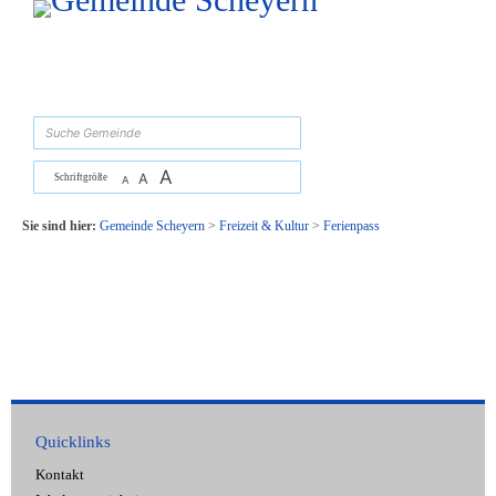
Zum Inhalt
,
zur Navigation
oder
zur Startseite
springen.
suchen
A
A
Schriftgröße
A
Sie sind hier:
Gemeinde Scheyern
>
Freizeit & Kultur
>
Ferienpass
Quicklinks
Kontakt