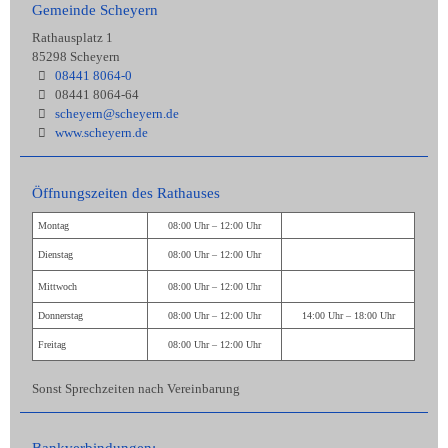
Gemeinde Scheyern
Rathausplatz 1
85298 Scheyern
08441 8064-0
08441 8064-64
scheyern@scheyern.de
www.scheyern.de
Öffnungszeiten des Rathauses
Montag
08:00 Uhr – 12:00 Uhr
Dienstag
08:00 Uhr – 12:00 Uhr
Mittwoch
08:00 Uhr – 12:00 Uhr
Donnerstag
08:00 Uhr – 12:00 Uhr
14:00 Uhr – 18:00 Uhr
Freitag
08:00 Uhr – 12:00 Uhr
Sonst Sprechzeiten nach Vereinbarung
Bankverbindungen: