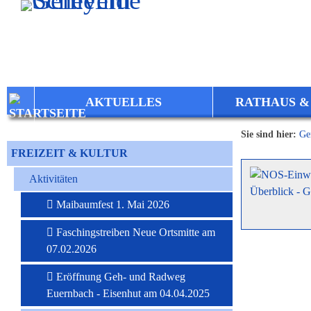
Zum Inhalt
,
zur Navigation
oder
zur Startseite
springen.
AKTUELLES
RATHAUS &
Sie sind hier:
Ge
FREIZEIT & KULTUR
Aktivitäten
Maibaumfest 1. Mai 2026
Faschingstreiben Neue Ortsmitte am
07.02.2026
Eröffnung Geh- und Radweg
Euernbach - Eisenhut am 04.04.2025