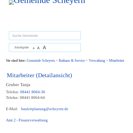
Zum Inhalt
,
zur Navigation
oder
zur Startseite
springen.
suchen
A
A
Schriftgröße
A
Sie sind hier:
Gemeinde Scheyern
>
Rathaus & Service
>
Verwaltung
>
Mitarbeiter
Mitarbeiter (Detailansicht)
Gruber Tanja
Telefon:
08441 8064-36
Telefax: 08441 8064-64
E-Mail:
bauleitplanung@scheyern.de
Amt 2 - Finanzverwaltung