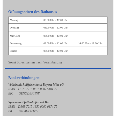
Öffnungszeiten des Rathauses
Montag
08:00 Uhr – 12:00 Uhr
Dienstag
08:00 Uhr – 12:00 Uhr
Mittwoch
08:00 Uhr – 12:00 Uhr
Donnerstag
08:00 Uhr – 12:00 Uhr
14:00 Uhr – 18:00 Uhr
Freitag
08:00 Uhr – 12:00 Uhr
Sonst Sprechzeiten nach Vereinbarung
Bankverbindungen:
Volksbank Raiffeisenbank Bayern Mitte eG
IBAN DE73 7216 0818 0002 5104 72
BIC GENODEF1INP
Sparkasse Pfaffenhofen a.d.Ilm
IBAN DE69 7215 1650 0000 0174 75
BIC BYLADEM1PAF