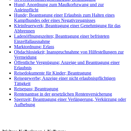
Hund; Anordnung zum Maulkorbzwang und zur
Anleinpflicht
Hunde; Beantragung einer Erlaubnis zum Halten eines
Kampfhundes oder eines Negativzeugnisses
Kleinfeuerwerk; Beantragung einer Genehmigung für das
Abbrennen
Ladenöffnungszeiten; Beantragung einer befristeten
Einzelfallausnahme
Marktordnung; Erlass
Obdachlosigkeit; Inanspruchnahme von Hilfestellungen zur
Vermeidung
Öffentliche Vergnügung; Anzeige und Beantragung einer
Erlaubnis
Reisedokumente für Kinder; Beantragung
Reisegewerbe; Anzeige einer nicht erlaubnispflichtigen
Tätigkeit
Reisepass; Beantragung
Rentenantrag in der gesetzlichen Rentenversicherung
Sperrzeit; Beantragung einer Verlängerung, Verkürzung oder
Aufhebung