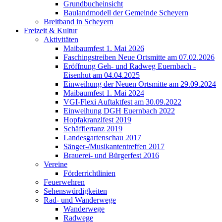
Grundbucheinsicht
Baulandmodell der Gemeinde Scheyern
Breitband in Scheyern
Freizeit & Kultur
Aktivitäten
Maibaumfest 1. Mai 2026
Faschingstreiben Neue Ortsmitte am 07.02.2026
Eröffnung Geh- und Radweg Euernbach -
Eisenhut am 04.04.2025
Einweihung der Neuen Ortsmitte am 29.09.2024
Maibaumfest 1. Mai 2024
VGI-Flexi Auftaktfest am 30.09.2022
Einweihung DGH Euernbach 2022
Hopfakranzlfest 2019
Schäfflertanz 2019
Landesgartenschau 2017
Sänger-/Musikantentreffen 2017
Brauerei- und Bürgerfest 2016
Vereine
Förderrichtlinien
Feuerwehren
Sehenswürdigkeiten
Rad- und Wanderwege
Wanderwege
Radwege