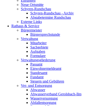
Ehrungen
Neue Ortsmitte
Schyren-Rundschau
Schyren-Rundschau - Archiv
Abgabetermine Rundschau
Externe Links
Rathaus & Service
Bürgermeister
Bürgersprechstunde
Verwaltung
Mitarbeiter
Sachgebiete
Aufgaben
Formulare
Verwaltungsgliederung
Passamt
Einwohnermeldeamt
Standesamt
Fundamt
Steuern und Gebühren
Ver- und Entsorgung
Abwasser
Abwasserverband Gerolsbach-Ilm
Wasserversorgung
Abfallentsorgung