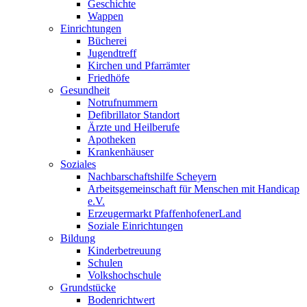
Geschichte
Wappen
Einrichtungen
Bücherei
Jugendtreff
Kirchen und Pfarrämter
Friedhöfe
Gesundheit
Notrufnummern
Defibrillator Standort
Ärzte und Heilberufe
Apotheken
Krankenhäuser
Soziales
Nachbarschaftshilfe Scheyern
Arbeitsgemeinschaft für Menschen mit Handicap
e.V.
Erzeugermarkt PfaffenhofenerLand
Soziale Einrichtungen
Bildung
Kinderbetreuung
Schulen
Volkshochschule
Grundstücke
Bodenrichtwert